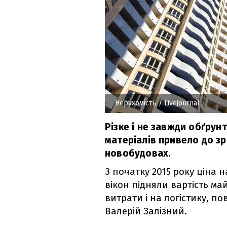
Нерухомість
/ Livejournal
Різке і не завжди обґру
матеріалів привело до зр
новобудовах.
З початку 2015 року ціна 
вікон підняли вартість ма
витрати і на логістику, п
Валерій Залізний.