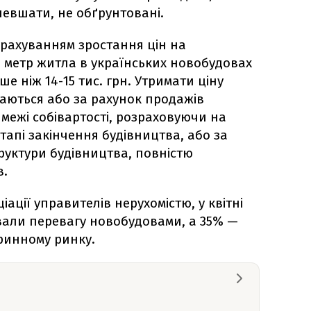
шевшати, не обґрунтовані.
урахуванням зростання цін на
 метр житла в українських новобудовах
 ніж 14-15 тис. грн. Утримати ціну
аються або за рахунок продажів
межі собівартості, розраховуючи на
етапі закінчення будівництва, або за
труктури будівництва, повністю
в.
ації управителів нерухомістю, у квітні
вали перевагу новобудовами, а 35% —
ринному ринку.