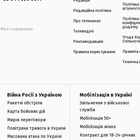
Редакція
Політика
штучного
Редакційна політика
Політика
Про телеканал
конфіден
додатку
Ми в соцмережах:
Телеведучі
Угода Ко
Спільнот
Рекламодавцям
Правила 
Правила користування
Технічна
Війна Росії з Україною
Мобілізація в Україні
Ракетні обстріли
Звільнення з військової
служби
Карта бойових дій
Мобілізація 50+
Мирні переговори
Мобілізація жінок
Повітряна тривога в Україні
Контракт для 18-24-річних
Масована атака по Україні