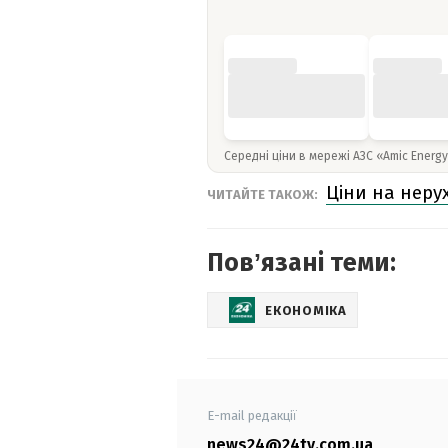
Середні ціни в мережі АЗС «Amic Energ
Ціни на неру
ЧИТАЙТЕ ТАКОЖ:
Повʼязані теми:
ЕКОНОМІКА
E-mail редакції
news24@24tv.com.ua