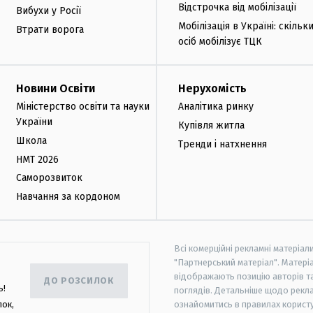
Відстрочка від мобілізації
Вибухи у Росії
Мобілізація в Україні: скільк
Втрати ворога
осіб мобілізує ТЦК
Новини Освіти
Нерухомість
Міністерство освіти та науки
Аналітика ринку
України
Купівля житла
Школа
Тренди і натхнення
НМТ 2026
Саморозвиток
Навчання за кордоном
Всі комерційні рекламні матеріал
"Партнерський матеріал". Матеріа
відображають позицію авторів та 
ДО РОЗСИЛОК
ь!
поглядів. Детальніше щодо рекл
лок,
ознайомитись в правилах користу