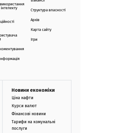
Вакансії
 використання
 інтелекту
Структура власності
Архів
ційності
Карта сайту
ристувача
и
Ігри
коментування
 інформація
Новини економіки
Ціна нафти
Курси валют
Фінансові новини
Тарифи на комунальні
послуги