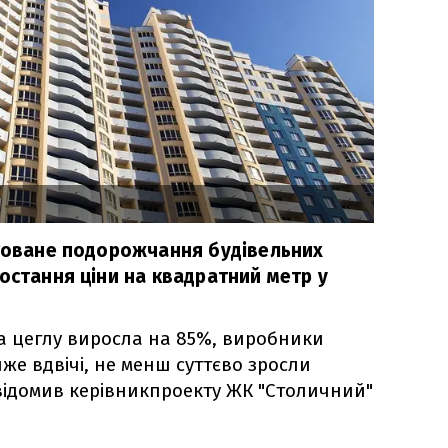
нтоване подорожчання будівельних
остання ціни на квадратний метр у
на цеглу виросла на 85%, виробники
йже вдвічі, не менш суттєво зросли
овідомив керівникпроекту ЖК "Столичний"