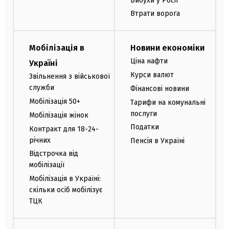
Вибухи у Росії
Втрати ворога
Мобілізація в
Новини економіки
Ціна нафти
Україні
Курси валют
Звільнення з військової
служби
Фінансові новини
Мобілізація 50+
Тарифи на комунальні
послуги
Мобілізація жінок
Податки
Контракт для 18-24-
річних
Пенсія в Україні
Відстрочка від
мобілізації
Мобілізація в Україні:
скільки осіб мобілізує
ТЦК