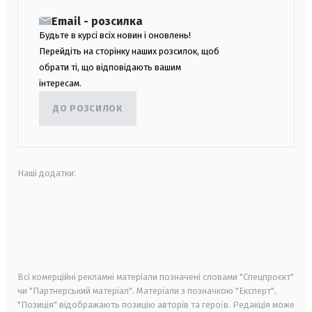
Email - розсилка
Будьте в курсі всіх новин і оновлень!
Перейдіть на сторінку наших розсилок, щоб
обрати ті, що відповідають вашим
інтересам.
ДО РОЗСИЛОК
Наші додатки:
android
apple
smart tv
samsung smart tv
Всі комерційні рекламні матеріали позначені словами "Спецпроєкт"
чи "Партнерський матеріал". Матеріали з позначкою "Експерт",
"Позиція" відображають позицію авторів та героїв. Редакція може