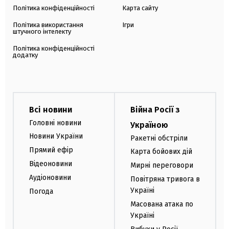
Політика конфіденційності
Карта сайту
Політика використання
Ігри
штучного інтелекту
Політика конфіденційності
додатку
Всі новини
Війна Росії з
Головні новини
Україною
Новини України
Ракетні обстріли
Прямий ефір
Карта бойових дій
Відеоновини
Мирні переговори
Аудіоновини
Повітряна тривога в
Україні
Погода
Масована атака по
Україні