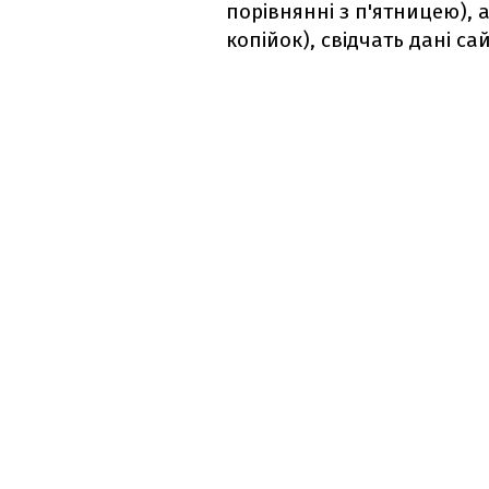
порівнянні з п'ятницею), а
копійок), свідчать дані са