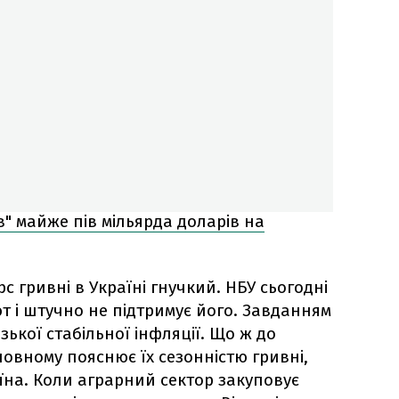
в" майже пів мільярда доларів на
рс гривні в Україні гнучкий. НБУ сьогодні
ют і штучно не підтримує його. Завданням
ької стабільної інфляції. Що ж до
новному пояснює їх сезонністю гривні,
їна. Коли аграрний сектор закуповує