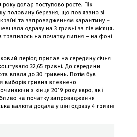
20 року долар поступово росте. Пік
у половину березня, що пов'язано зі
Україні та запровадженням карантину –
евшала одразу на 3 гривні за пів місяця.
 трапилось на початку липня – на фоні
Піковий період припав на середину січня
 коштувало 32,65 гривні. До середини
та впала до 30 гривень. Потім був
ля виборів гривня впевнено
очинаючи з кінця 2019 року євро, як і
особливо на початку запровадження
ька валюта додала у ціні одразу 4 гривні