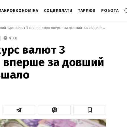
МАКРОЕКОНОМІКА
СОЦВИПЛАТИ
ТАРИФИ
РОБОТА
 Готівковий курс валют 3 серпня: євро вперше за довший час подешевшало 
4 хв
курс валют 3
о вперше за довший
вшало