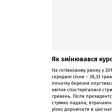
Як змінювався кур
На готівковому ринку у 20
середині січня – 28,33 грив
початку березня опустився
квітня спостерігалися ст
гривень. Після президент
стрімко падала, втрачаюч
різко дорожчати в ціні на