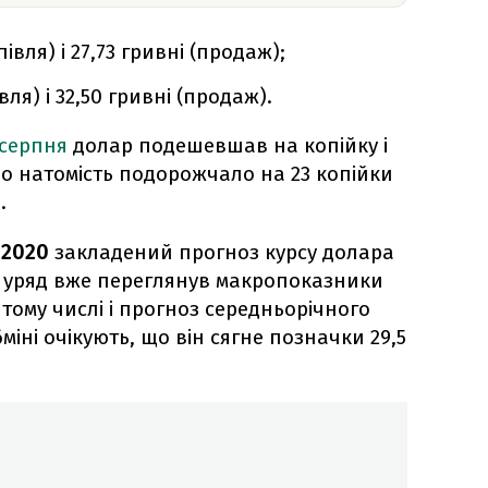
півля) і 27,73 гривні (продаж);
івля) і 32,50 гривні (продаж).
 серпня
долар подешевшав на копійку і
ро натомість подорожчало на 23 копійки
.
-2020
закладений прогноз курсу долара
ак уряд вже переглянув макропоказники
 тому числі і прогноз середньорічного
міні очікують, що він сягне позначки 29,5