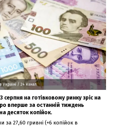
в Україні
/ 24 канал
3 серпня на готівковому ринку зріс на
вро вперше за останній тиждень
на десяток копійок.
 за 27,60 гривні (+6 копійок в