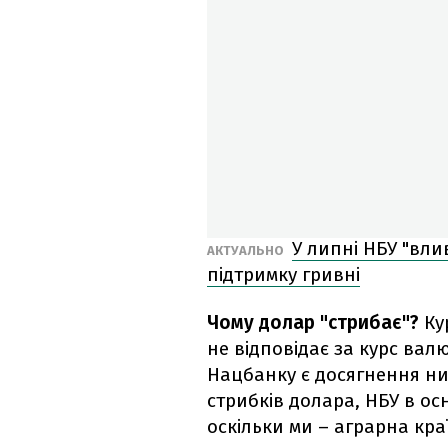
У липні НБУ "вли
АКТУАЛЬНО
підтримку гривні
Чому долар "стрибає"?
Ку
не відповідає за курс вал
Нацбанку є досягнення низ
стрибків долара, НБУ в ос
оскільки ми – аграрна кра