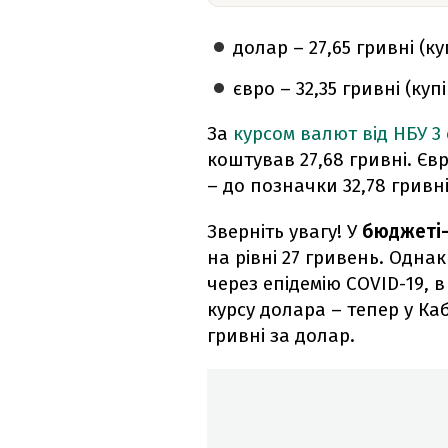
долар – 27,65 гривні (ку
євро – 32,35 гривні (куп
За
курсом валют від НБУ 3
коштував 27,68 гривні. Єв
– до позначки 32,78 гривні
Зверніть увагу! У
бюджеті
на рівні 27 гривень. Одн
через епідемію COVID-19, в
курсу долара – тепер у Каб
гривні за долар.