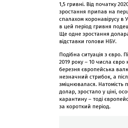
1,5 гривні. Від початку 20
зростання припав на перш
спалахом коронавірусу в 
в цей період гривня подеш
Ще одне зростання долара
відставки голови НБУ.
Подібна ситуація з євро. 
2019 року – 10 числа євро
березня європейська валю
незначний стрибок, а піс
зміцнювалася. Натомість п
долар, зростало у ціні, 
карантину – тоді європейс
за короткий період.