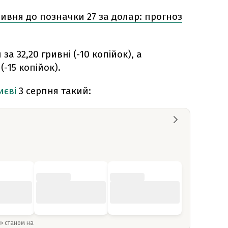
ивня до позначки 27 за долар: прогноз
за 32,20 гривні (-10 копійок), а
(-15 копійок).
иєві
3 серпня такий:
y» станом на