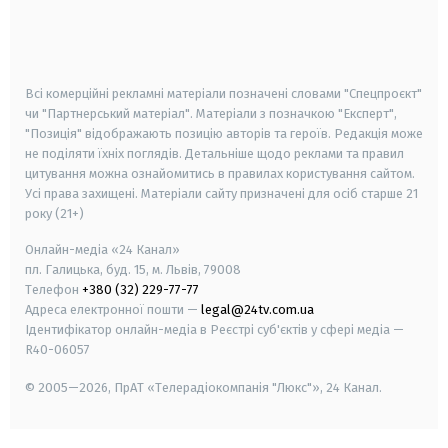
android
apple
smart tv
samsung smart tv
Всі комерційні рекламні матеріали позначені словами "Спецпроєкт"
чи "Партнерський матеріал". Матеріали з позначкою "Експерт",
"Позиція" відображають позицію авторів та героїв. Редакція може
не поділяти їхніх поглядів. Детальніше щодо реклами та правил
цитування можна ознайомитись в правилах користування сайтом.
Усі права захищені.
Матеріали сайту призначені для осіб старше
21
року (21+)
Онлайн-медіа «24 Канал»
пл. Галицька, буд. 15, м. Львів, 79008
Телефон
+380 (32) 229-77-77
Адреса електронної пошти —
legal@24tv.com.ua
Ідентифікатор онлайн-медіа в Реєстрі суб'єктів у сфері медіа —
R40-06057
© 2005—2026,
ПрАТ «Телерадіокомпанія "Люкс"», 24 Канал.