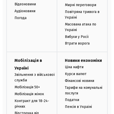
Відеоновини
Мирні переговори
Аудіоновини
Повітряна тривога в
Україні
Погода
Масована атака по
Україні
Вибухи у Росії
Втрати ворога
Мобілізація в
Новини економіки
Ціна нафти
Україні
Курси валют
Звільнення з військової
служби
Фінансові новини
Мобілізація 50+
Тарифи на комунальні
послуги
Мобілізація жінок
Податки
Контракт для 18-24-
річних
Пенсія в Україні
Відстрочка від