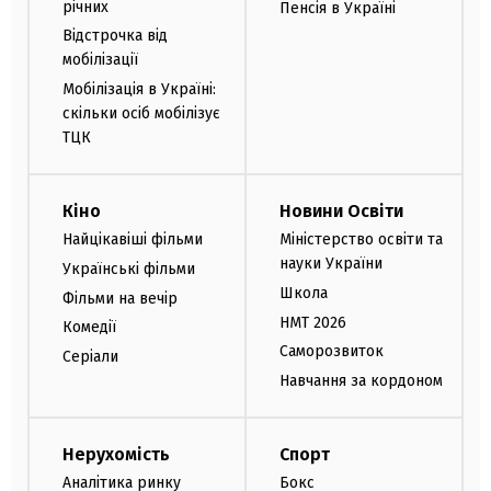
річних
Пенсія в Україні
Відстрочка від
мобілізації
Мобілізація в Україні:
скільки осіб мобілізує
ТЦК
Кіно
Новини Освіти
Найцікавіші фільми
Міністерство освіти та
науки України
Українські фільми
Школа
Фільми на вечір
НМТ 2026
Комедії
Саморозвиток
Серіали
Навчання за кордоном
Нерухомість
Спорт
Аналітика ринку
Бокс