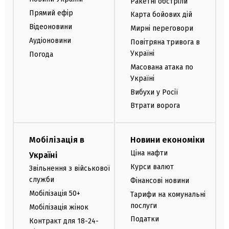
Ракетні обстріли
Прямий ефір
Карта бойових дій
Відеоновини
Мирні переговори
Аудіоновини
Повітряна тривога в
Україні
Погода
Масована атака по
Україні
Вибухи у Росії
Втрати ворога
Мобілізація в
Новини економіки
Ціна нафти
Україні
Курси валют
Звільнення з військової
служби
Фінансові новини
Мобілізація 50+
Тарифи на комунальні
послуги
Мобілізація жінок
Податки
Контракт для 18-24-