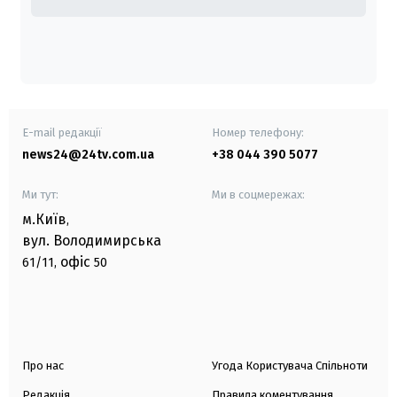
E-mail редакції
Номер телефону:
news24@24tv.com.ua
+38 044 390 5077
Ми тут:
Ми в соцмережах:
м.Київ
,
вул. Володимирська
офіс
61/11,
50
Про нас
Угода Користувача Спільноти
Редакція
Правила коментування