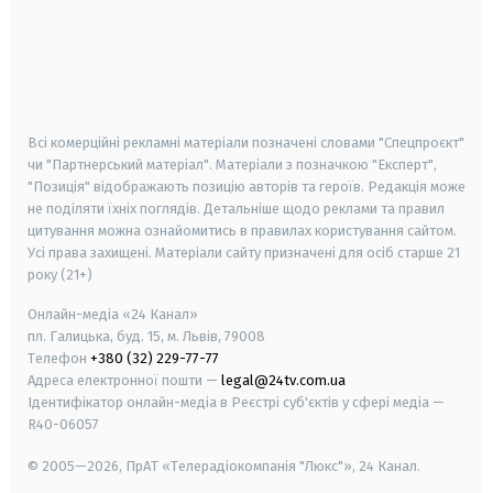
android
apple
smart tv
samsung smart tv
Всі комерційні рекламні матеріали позначені словами "Спецпроєкт"
чи "Партнерський матеріал". Матеріали з позначкою "Експерт",
"Позиція" відображають позицію авторів та героїв. Редакція може
не поділяти їхніх поглядів. Детальніше щодо реклами та правил
цитування можна ознайомитись в правилах користування сайтом.
Усі права захищені.
Матеріали сайту призначені для осіб старше
21
року (21+)
Онлайн-медіа «24 Канал»
пл. Галицька, буд. 15, м. Львів, 79008
Телефон
+380 (32) 229-77-77
Адреса електронної пошти —
legal@24tv.com.ua
Ідентифікатор онлайн-медіа в Реєстрі суб'єктів у сфері медіа —
R40-06057
© 2005—2026,
ПрАТ «Телерадіокомпанія "Люкс"», 24 Канал.