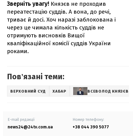
Зверніть увагу!
Князєв не проходив
переатестацію суддів. А вона, до речі,
триває й досі. Хоч наразі заблокована і
через це чимала кількість суддів не
отримують висновків Вищої
кваліфікаційної комісії суддів України
роками.
Повʼязані теми:
ВЕРХОВНИЙ СУД
ХАБАР
ВСЕВОЛОД КНЯЗЄВ
E-mail редакції
Номер телефону:
news24@24tv.com.ua
+38 044 390 5077