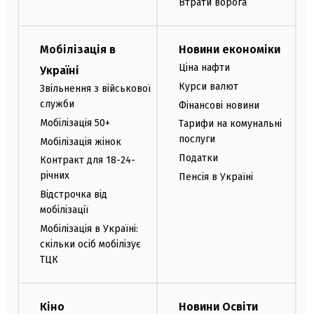
Втрати ворога
Мобілізація в
Новини економіки
Ціна нафти
Україні
Курси валют
Звільнення з військової
служби
Фінансові новини
Мобілізація 50+
Тарифи на комунальні
послуги
Мобілізація жінок
Податки
Контракт для 18-24-
річних
Пенсія в Україні
Відстрочка від
мобілізації
Мобілізація в Україні:
скільки осіб мобілізує
ТЦК
Кіно
Новини Освіти