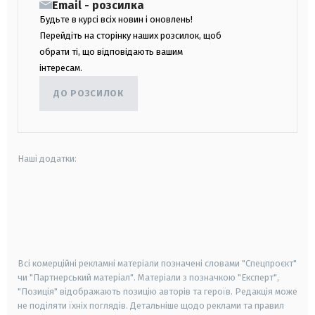
Email - розсилка
Будьте в курсі всіх новин і оновлень!
Перейдіть на сторінку наших розсилок, щоб
обрати ті, що відповідають вашим
інтересам.
ДО РОЗСИЛОК
Наші додатки:
android
apple
smart tv
samsung smart tv
Всі комерційні рекламні матеріали позначені словами "Спецпроєкт"
чи "Партнерський матеріал". Матеріали з позначкою "Експерт",
"Позиція" відображають позицію авторів та героїв. Редакція може
не поділяти їхніх поглядів. Детальніше щодо реклами та правил