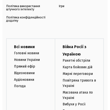
Політика використання
Ігри
штучного інтелекту
Політика конфіденційності
додатку
Всі новини
Війна Росії з
Головні новини
Україною
Новини України
Ракетні обстріли
Прямий ефір
Карта бойових дій
Відеоновини
Мирні переговори
Аудіоновини
Повітряна тривога в
Україні
Погода
Масована атака по
Україні
Вибухи у Росії