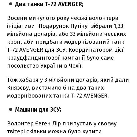
Два танки T-72 AVENGER;
Восени минулого року чеські волонтери
ініціативи "Подарунок Путіну" зібрали 1,33
мільйона доларів, або 33 мільйони чеських
крон, аби придбати модернізований танк
T-72 AVENGER для ЗСУ. Координатором цієї
краудфандингової кампанії було саме
посольство України в Чехії.
Тож хабаря у 3 мільйони доларів, який дали
Князєву, вистачило б на два таких
модернізованих танки T-72 AVENGER.
Машини для ЗСУ;
Волонтер Євген Лір припустив у своєму
твітері скільки можна було купити