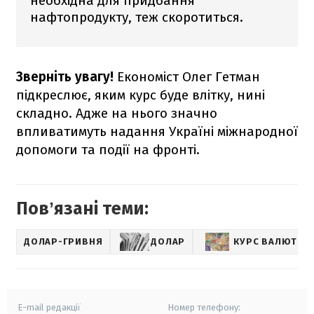
необхідна для придбання
нафтопродукту, теж скоротиться.
Зверніть увагу!
Економіст Олег Гетман
підкреслює, яким курс буде влітку, нині
складно. Адже на нього значно
впливатимуть надання Україні міжнародної
допомоги та події на фронті.
Повʼязані теми:
ДОЛАР-ГРИВНЯ
ДОЛАР
КУРС ВАЛЮТ
E-mail редакції
Номер телефону: