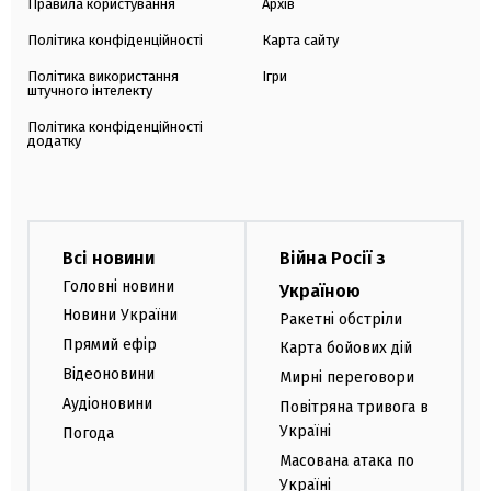
Правила користування
Архів
Політика конфіденційності
Карта сайту
Політика використання
Ігри
штучного інтелекту
Політика конфіденційності
додатку
Всі новини
Війна Росії з
Головні новини
Україною
Новини України
Ракетні обстріли
Прямий ефір
Карта бойових дій
Відеоновини
Мирні переговори
Аудіоновини
Повітряна тривога в
Україні
Погода
Масована атака по
Україні