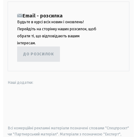
Email - розсилка
Будьте в курсі всіх новин і оновлень!
Перейдіть на сторінку наших розсилок, щоб
обрати ті, що відповідають вашим
інтересам.
ДО РОЗСИЛОК
Наші додатки:
android
apple
smart tv
samsung smart tv
Всі комерційні рекламні матеріали позначені словами "Спецпроєкт"
чи "Партнерський матеріал". Матеріали з позначкою "Експерт",