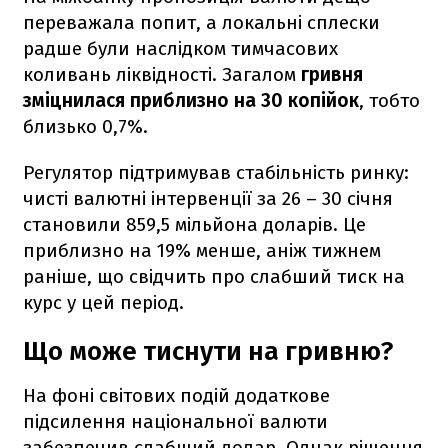
переважала попит, а локальні сплески
радше були наслідком тимчасових
коливань ліквідності. Загалом
гривня
зміцнилася приблизно на 30 копійок
, тобто
близько 0,7%.
Регулятор підтримував стабільність ринку:
чисті валютні інтервенції за 26 – 30 січня
становили 859,5 мільйона доларів. Це
приблизно на 19% менше, аніж тижнем
раніше, що свідчить про слабший тиск на
курс у цей період.
Що може тиснути на гривню?
На фоні світових подій додаткове
підсилення національної валюти
забезпечив слабший долар. Однак рішення