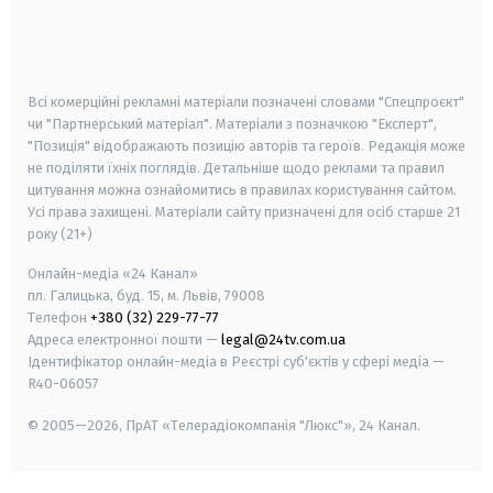
android
apple
smart tv
samsung smart tv
Всі комерційні рекламні матеріали позначені словами "Спецпроєкт"
чи "Партнерський матеріал". Матеріали з позначкою "Експерт",
"Позиція" відображають позицію авторів та героїв. Редакція може
не поділяти їхніх поглядів. Детальніше щодо реклами та правил
цитування можна ознайомитись в правилах користування сайтом.
Усі права захищені.
Матеріали сайту призначені для осіб старше
21
року (21+)
Онлайн-медіа «24 Канал»
пл. Галицька, буд. 15, м. Львів, 79008
Телефон
+380 (32) 229-77-77
Адреса електронної пошти —
legal@24tv.com.ua
Ідентифікатор онлайн-медіа в Реєстрі суб'єктів у сфері медіа —
R40-06057
© 2005—2026,
ПрАТ «Телерадіокомпанія "Люкс"», 24 Канал.