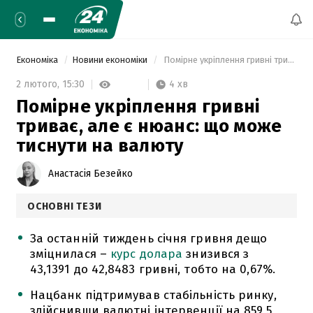
Економіка
Новини економіки
 Помірне укріплення гривні триває, але є нюанс: що може тиснути на валюту 
4 хв
2 лютого,
15:30
Помірне укріплення гривні
триває, але є нюанс: що може
тиснути на валюту
Анастасія Безейко
ОСНОВНІ ТЕЗИ
За останній тиждень січня гривня дещо
зміцнилася –
курс долара
знизився з
43,1391 до 42,8483 гривні, тобто на 0,67%.
Нацбанк підтримував стабільність ринку,
здійснивши валютні інтервенції на 859,5