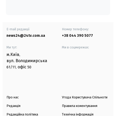
E-mail редакції
Номер телефону:
news24@24tv.com.ua
+38 044 390 5077
Ми тут:
Ми в соцмережах:
м.Київ
,
вул. Володимирська
офіс
61/11,
50
Про нас
Угода Користувача Спільноти
Редакція
Правила коментування
Редакційна політика
Технічна інформація