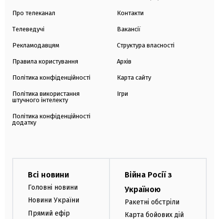
Про телеканал
Контакти
Телеведучі
Вакансії
Рекламодавцям
Структура власності
Правила користування
Архів
Політика конфіденційності
Карта сайту
Політика використання
Ігри
штучного інтелекту
Політика конфіденційності
додатку
Всі новини
Війна Росії з
Головні новини
Україною
Новини України
Ракетні обстріли
Прямий ефір
Карта бойових дій