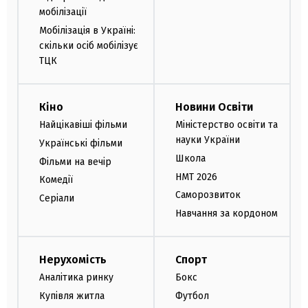
мобілізації
Мобілізація в Україні:
скільки осіб мобілізує
ТЦК
Кіно
Новини Освіти
Найцікавіші фільми
Міністерство освіти та
науки України
Українські фільми
Школа
Фільми на вечір
НМТ 2026
Комедії
Саморозвиток
Серіали
Навчання за кордоном
Нерухомість
Спорт
Аналітика ринку
Бокс
Купівля житла
Футбол