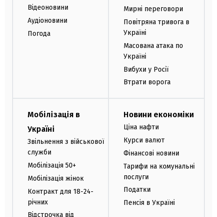
Відеоновини
Мирні переговори
Аудіоновини
Повітряна тривога в
Україні
Погода
Масована атака по
Україні
Вибухи у Росії
Втрати ворога
Мобілізація в
Новини економіки
Ціна нафти
Україні
Курси валют
Звільнення з військової
служби
Фінансові новини
Мобілізація 50+
Тарифи на комунальні
послуги
Мобілізація жінок
Податки
Контракт для 18-24-
річних
Пенсія в Україні
Відстрочка від