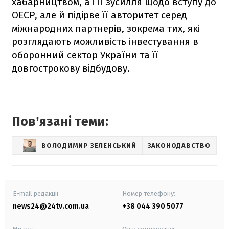
хабарництвом, а і її зусилля щодо вступу до
ОЕСР, але й підірве її авторитет серед
міжнародних партнерів, зокрема тих, які
розглядають можливість інвестування в
оборонний сектор України та її
довгострокову відбудову.
Повʼязані теми:
ВОЛОДИМИР ЗЕЛЕНСЬКИЙ
ЗАКОНОДАВСТВО
С
E-mail редакції
Номер телефону:
news24@24tv.com.ua
+38 044 390 5077