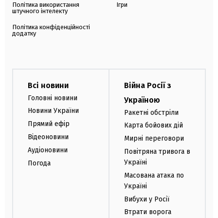
Політика використання
Ігри
штучного інтелекту
Політика конфіденційності
додатку
Всі новини
Війна Росії з
Головні новини
Україною
Новини України
Ракетні обстріли
Прямий ефір
Карта бойових дій
Відеоновини
Мирні переговори
Аудіоновини
Повітряна тривога в
Україні
Погода
Масована атака по
Україні
Вибухи у Росії
Втрати ворога