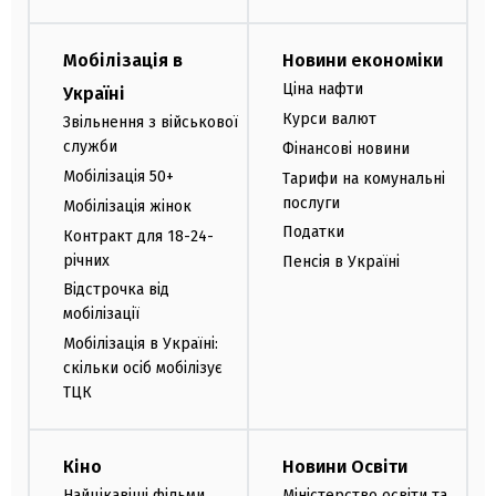
Мобілізація в
Новини економіки
Ціна нафти
Україні
Курси валют
Звільнення з військової
служби
Фінансові новини
Мобілізація 50+
Тарифи на комунальні
послуги
Мобілізація жінок
Податки
Контракт для 18-24-
річних
Пенсія в Україні
Відстрочка від
мобілізації
Мобілізація в Україні:
скільки осіб мобілізує
ТЦК
Кіно
Новини Освіти
Найцікавіші фільми
Міністерство освіти та