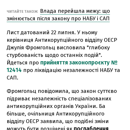
Влада перейшла межу: що
ЧИТАЙТЕ ТАКОЖ
змінюється після закону про НАБУ і САП
Лист датований 22 липня. У ньому
керівниця Антикорупційного відділу ОЕСР
Джулія Фромгольц висловила "глибоку
стурбованість щодо останніх подій".
Йдеться про
прийняття законопроєкту №
12414
про ліквідацію незалежності НАБУ та
САП.
Фромгольц повідомила, що закон суттєво
підриває незалежність спеціалізованих
антикорупційних органів України. Ба
більше, очільниця Антикорупційного
відділу ОЕСР заявила, що подібні зміни
можуть бути розцінені як
послаблення