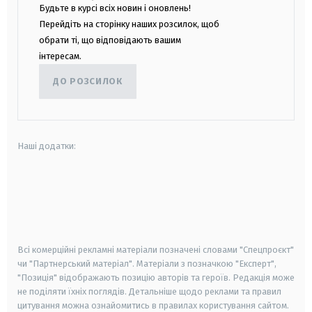
Будьте в курсі всіх новин і оновлень!
Перейдіть на сторінку наших розсилок, щоб
обрати ті, що відповідають вашим
інтересам.
ДО РОЗСИЛОК
Наші додатки:
android
apple
smart tv
samsung smart tv
Всі комерційні рекламні матеріали позначені словами "Спецпроєкт"
чи "Партнерський матеріал". Матеріали з позначкою "Експерт",
"Позиція" відображають позицію авторів та героїв. Редакція може
не поділяти їхніх поглядів. Детальніше щодо реклами та правил
цитування можна ознайомитись в правилах користування сайтом.