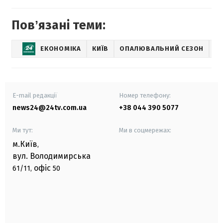
Повʼязані теми:
ЕКОНОМІКА
КИЇВ
ОПАЛЮВАЛЬНИЙ СЕЗОН
Н
E-mail редакції
Номер телефону:
news24@24tv.com.ua
+38 044 390 5077
Ми тут:
Ми в соцмережах:
м.Київ
,
вул. Володимирська
офіс
61/11,
50