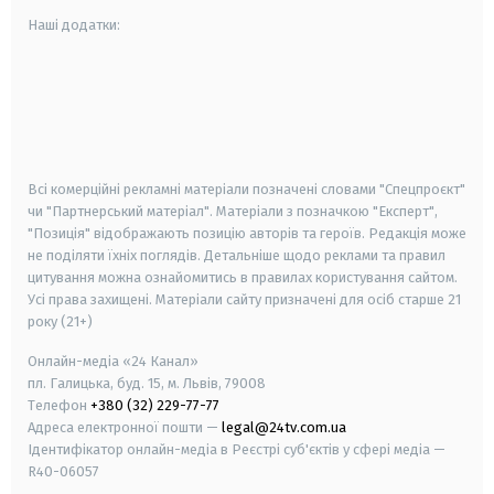
Наші додатки:
android
apple
smart tv
samsung smart tv
Всі комерційні рекламні матеріали позначені словами "Спецпроєкт"
чи "Партнерський матеріал". Матеріали з позначкою "Експерт",
"Позиція" відображають позицію авторів та героїв. Редакція може
не поділяти їхніх поглядів. Детальніше щодо реклами та правил
цитування можна ознайомитись в правилах користування сайтом.
Усі права захищені.
Матеріали сайту призначені для осіб старше
21
року (21+)
Онлайн-медіа «24 Канал»
пл. Галицька, буд. 15, м. Львів, 79008
Телефон
+380 (32) 229-77-77
Адреса електронної пошти —
legal@24tv.com.ua
Ідентифікатор онлайн-медіа в Реєстрі суб'єктів у сфері медіа —
R40-06057