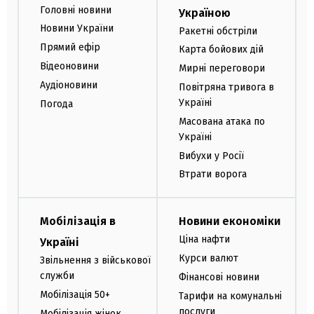
Головні новини
Україною
Новини України
Ракетні обстріли
Прямий ефір
Карта бойових дій
Відеоновини
Мирні переговори
Аудіоновини
Повітряна тривога в
Україні
Погода
Масована атака по
Україні
Вибухи у Росії
Втрати ворога
Мобілізація в
Новини економіки
Ціна нафти
Україні
Курси валют
Звільнення з військової
служби
Фінансові новини
Мобілізація 50+
Тарифи на комунальні
послуги
Мобілізація жінок