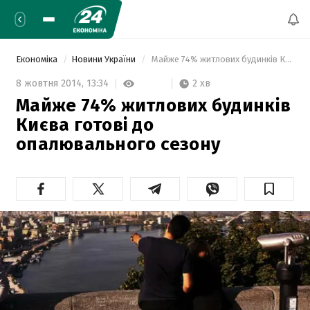
Економіка
Новини України
 Майже 74% житлових будинків Києва готові до опалювального сезону 
2 хв
8 жовтня 2014,
13:34
Майже 74% житлових будинків
Києва готові до
опалювального сезону