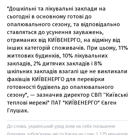
"Дошкільні та лікувальні заклади на
сьогодні в основному готові до
опалювального сезону, та відповідально
ставляться до усунення зауважень,
отриманих від КИЇВЕНЕРГО, на відміну від
інших категорій споживачів. При цьому, 11%
житлових будинків, 10% лікувальних
закладів, 2% дитячих закладів і 8%
шкільних закладів взагалі ще не викликали
фахівців КИЇВЕНЕРГО для перевірки
готовності будівель до опалювального
сезону", — зазначив директор СВП “Київські
теплові мережі" ПАТ "КИЇВЕНЕРГО" Євген
Глушак.
До слова, український уряд взяв на себе погашення
боргових зобов’язань міста Києва на суму 1,125 мільярдів