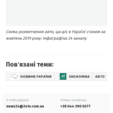
Схема розмитнення авто, що діє в Україні станом на
жовтень 2019 року: Інфографіка 24 каналу
Повʼязані теми:
НОВИНИ УКРАЇНИ
ЕКОНОМІКА
АВТО
А
E-mail редакції
Номер телефону:
news24@24tv.com.ua
+38 044 390 5077