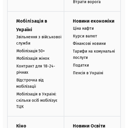
Втрати ворога
Мобілізація в
Новини економіки
Ціна нафти
Україні
Курси валют
Звільнення з військової
служби
Фінансові новини
Мобілізація 50+
Тарифи на комунальні
послуги
Мобілізація жінок
Податки
Контракт для 18-24-
річних
Пенсія в Україні
Відстрочка від
мобілізації
Мобілізація в Україні:
скільки осіб мобілізує
ТЦК
Кіно
Новини Освіти