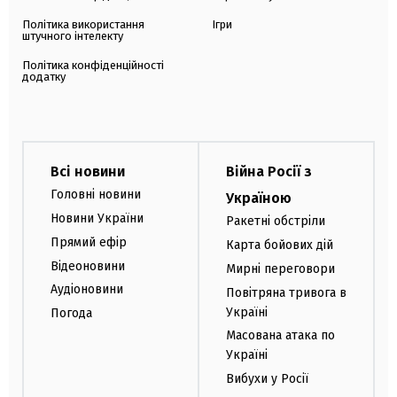
Політика використання
Ігри
штучного інтелекту
Політика конфіденційності
додатку
Всі новини
Війна Росії з
Головні новини
Україною
Новини України
Ракетні обстріли
Прямий ефір
Карта бойових дій
Відеоновини
Мирні переговори
Аудіоновини
Повітряна тривога в
Україні
Погода
Масована атака по
Україні
Вибухи у Росії