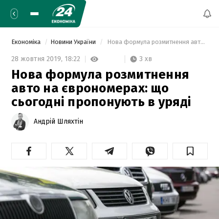
Економіка
Новини України
 Нова формула розмитнення авто на єврономерах: що сьогодні пропонують в уряді  
3 хв
28 жовтня 2019,
18:22
Нова формула розмитнення
авто на єврономерах: що
сьогодні пропонують в уряді
Андрій Шляхтін