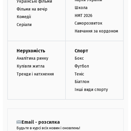
Українські фільми
Школа
Фільми на вечір
НМТ 2026
Комедії
Саморозвиток
Серіали
Навчання за кордоном
Нерухомість
Спорт
Аналітика ринку
Бокс
Купівля житла
Футбол
Тренди і натхнення
Теніс
Біатлон
Інші види спорту
Email - розсилка
Будьте в курсі всіх новин і оновлень!