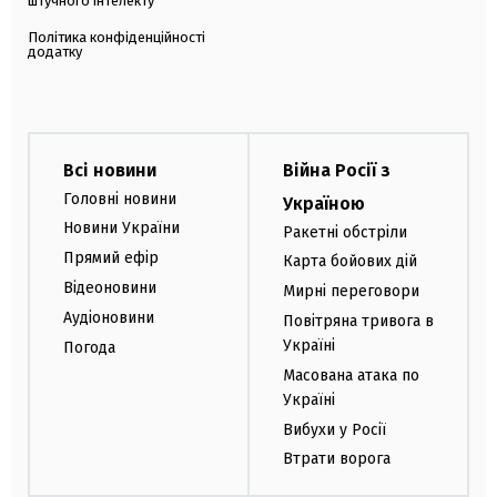
штучного інтелекту
Політика конфіденційності
додатку
Всі новини
Війна Росії з
Головні новини
Україною
Новини України
Ракетні обстріли
Прямий ефір
Карта бойових дій
Відеоновини
Мирні переговори
Аудіоновини
Повітряна тривога в
Україні
Погода
Масована атака по
Україні
Вибухи у Росії
Втрати ворога