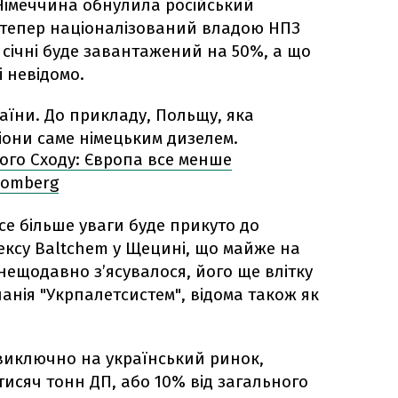
о Німеччина обнулила російський
 тепер націоналізований владою НПЗ
у січні буде завантажений на 50%, а що
і невідомо.
аїни. До прикладу, Польщу, яка
гіони саме німецьким дизелем.
ого Сходу: Європа все менше
loomberg
се більше уваги буде прикуто до
ксу Baltchem у Щецині, що майже на
нещодавно з’ясувалося, його ще влітку
анія "Укрпалетсистем", відома також як
виключно на український ринок,
тисяч тонн ДП, або 10% від загального