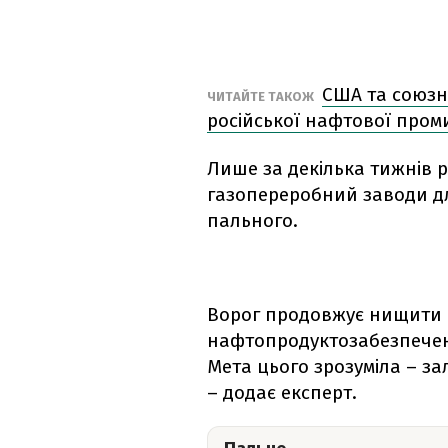
США та союзн
ЧИТАЙТЕ ТАКОЖ
російської нафтової проми
Лише за декілька тижнів 
газопереробний заводи дл
пального.
Ворог продовжує нищити б
нафтопродуктозабезпеченн
Мета цього зрозуміла – з
– додає експерт.