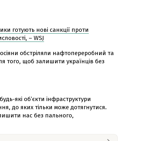
ики готують нові санкції проти
словості, – WSJ
росіяни обстріляли нафтопереробний та
я того, щоб залишити українців без
удь-які об’єкти інфраструктури
я, до яких тільки може дотягнутися.
алишити нас без пального,