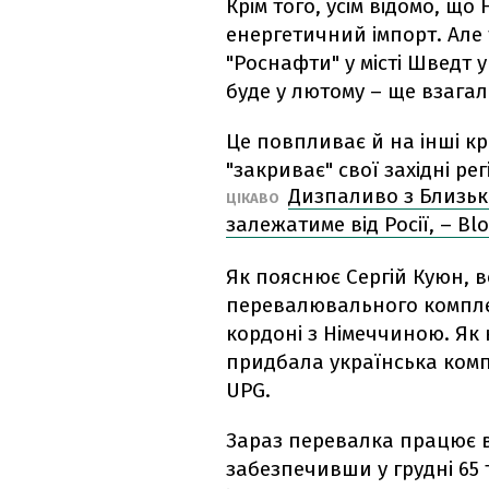
Крім того, усім відомо, щ
енергетичний імпорт. Але
"Роснафти" у місті Шведт 
буде у лютому – ще взагал
Це повпливає й на інші кр
"закриває" свої західні ре
Дизпаливо з Близьк
ЦІКАВО
залежатиме від Росії, – B
Як пояснює Сергій Куюн, в
перевалювального компле
кордоні з Німеччиною. Як 
придбала українська комп
UPG.
Зараз перевалка працює 
забезпечивши у грудні 65 