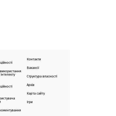
Контакти
ційності
Вакансії
 використання
 інтелекту
Структура власності
Архів
ційності
Карта сайту
ристувача
и
Ігри
коментування