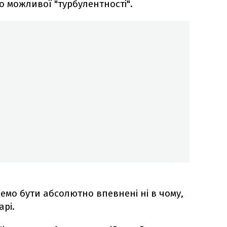
о можливої "турбулентності".
емо бути абсолютно впевнені ні в чому,
арі.