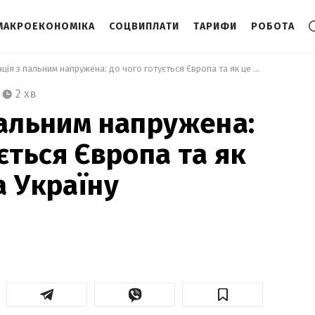
МАКРОЕКОНОМІКА
СОЦВИПЛАТИ
ТАРИФИ
РОБОТА
 Ситуація з пальним напружена: до чого готується Європа та як це вплине на Україну 
2 хв
пальним напружена:
ється Європа та як
а Україну