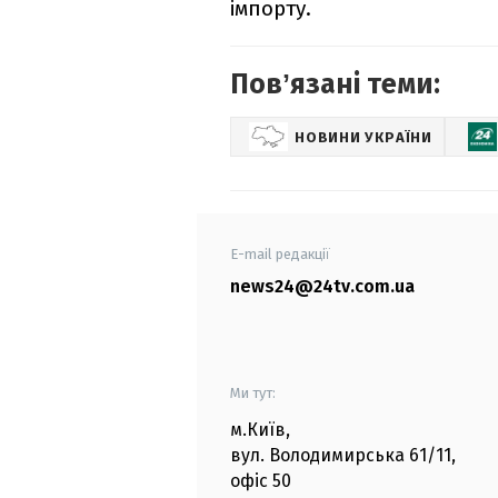
імпорту.
Повʼязані теми:
НОВИНИ УКРАЇНИ
E-mail редакції
news24@24tv.com.ua
Ми тут:
м.Київ
,
вул. Володимирська
61/11,
офіс
50