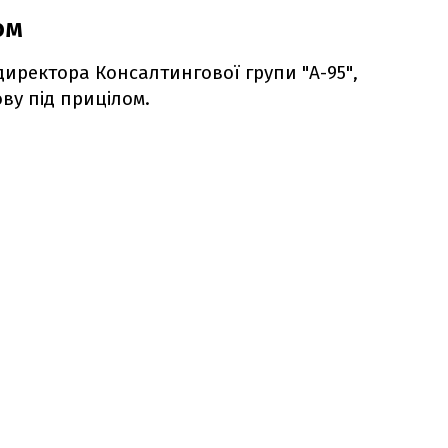
ом
директора Консалтингової групи "А-95",
ову під прицілом.