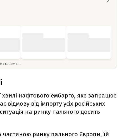
y» станом на
і
ї хвилі нафтового ембарго, яке запрацює
є відмову від імпорту усіх російських
 ситуація на ринку пального досить
ла частиною ринку пального Європи, їй