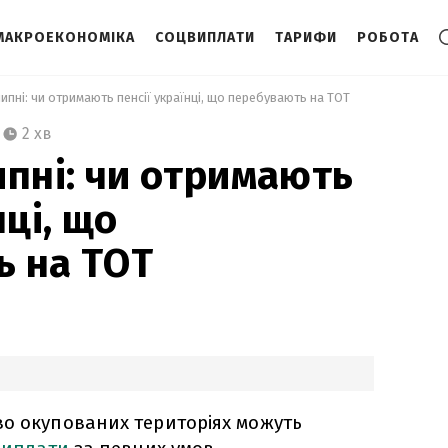
МАКРОЕКОНОМІКА
СОЦВИПЛАТИ
ТАРИФИ
РОБОТА
липні: чи отримають пенсії українці, що перебувають на ТОТ 
2 хв
ипні: чи отримають
нці, що
 на ТОТ
во окупованих територіях можуть