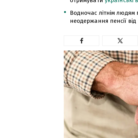
отримувати
українські 
Водночас літнім людям 
неодержання пенсії від Р