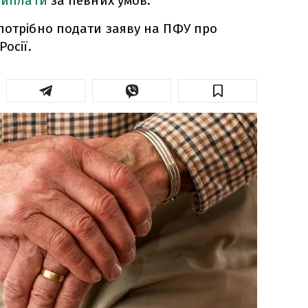
виплати
за певних умов.
потрібно подати заяву на ПФУ про
осії.