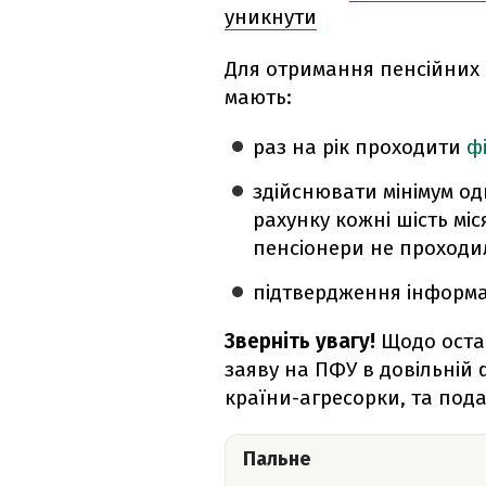
уникнути
Для отримання пенсійних 
мають:
раз на рік проходити
ф
здійснювати мінімум од
рахунку кожні шість міс
пенсіонери не проходи
підтвердження інформац
Зверніть увагу!
Щодо остан
заяву на ПФУ в довільній 
країни-агресорки, та под
Пальне