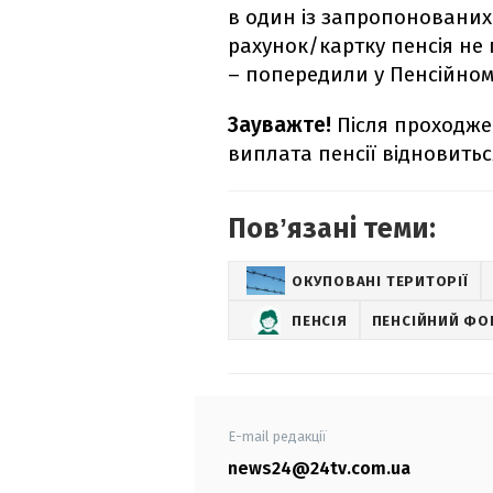
в один із запропонованих
рахунок/картку пенсія не
– попередили у Пенсійном
Зауважте!
Після проходжен
виплата пенсії відновитьс
Повʼязані теми:
ОКУПОВАНІ ТЕРИТОРІЇ
ПЕНСІЯ
ПЕНСІЙНИЙ ФО
E-mail редакції
news24@24tv.com.ua