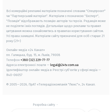
smart tv
samsung smart tv
Всі комерційні рекламні матеріали позначені словами "Спецпроєкт"
чи "Партнерський матеріал". Матеріали з позначкою "Експерт",
"Позиція" відображають позицію авторів та героїв. Редакція може
не поділяти їхніх поглядів. Детальніше щодо реклами та правил
цитування можна ознайомитись в правилах користування сайтом.
Усі права захищені.
Матеріали сайту призначені для осіб старше
21
року (21+)
Онлайн-медіа «24 Канал»
пл. Галицька, буд. 15, м. Львів, 79008
Телефон
+380 (32) 229-77-77
Адреса електронної пошти —
legal@24tv.com.ua
Ідентифікатор онлайн-медіа в Реєстрі суб'єктів у сфері медіа —
R40-06057
© 2005—2026,
ПрАТ «Телерадіокомпанія "Люкс"», 24 Канал.
Розробка сайту
-