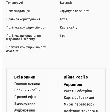
Телеведучі
Вакансії
Рекламодавцям
Структура власності
Правила користування
Архів
Політика конфіденційності
Карта сайту
Політика використання
Ігри
штучного інтелекту
Політика конфіденційності
додатку
Всі новини
Війна Росії з
Головні новини
Україною
Новини України
Ракетні обстріли
Прямий ефір
Карта бойових дій
Відеоновини
Мирні переговори
Аудіоновини
Повітряна тривога в