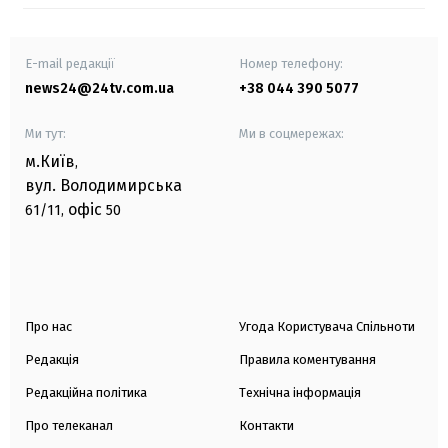
E-mail редакції
Номер телефону:
news24@24tv.com.ua
+38 044 390 5077
Ми тут:
Ми в соцмережах:
м.Київ
,
вул. Володимирська
офіс
61/11,
50
Про нас
Угода Користувача Спільноти
Редакція
Правила коментування
Редакційна політика
Технічна інформація
Про телеканал
Контакти