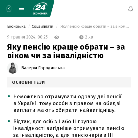
Економіка
Соцвиплати
 Яку пенсію краще обрати – за віком чи за інвалідністю 
2 хв
9 травня 2024,
08:25
Яку пенсію краще обрати – за
віком чи за інвалідністю
Валерія Городинська
ОСНОВНІ ТЕЗИ
Неможливо отримувати одразу дві пенсії
в Україні, тому особи з правом на обидві
виплати мають обирати найвигіднішу.
Відтак, для осіб з І або ІІ групою
інвалідності вигідніше отримувати пенсію
за інвалідністю, а для пенсіонерів з ІІІ