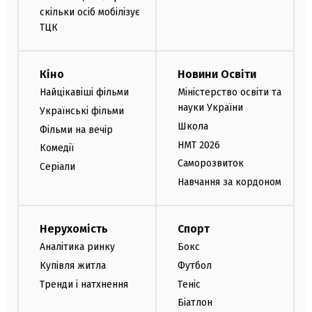
скільки осіб мобілізує
ТЦК
Кіно
Новини Освіти
Найцікавіші фільми
Міністерство освіти та
науки України
Українські фільми
Школа
Фільми на вечір
НМТ 2026
Комедії
Саморозвиток
Серіали
Навчання за кордоном
Нерухомість
Спорт
Аналітика ринку
Бокс
Купівля житла
Футбол
Тренди і натхнення
Теніс
Біатлон