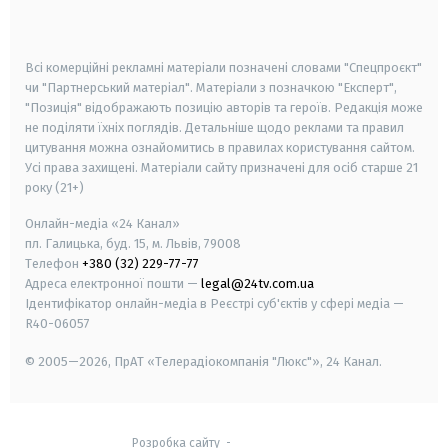
smart tv
samsung smart tv
Всі комерційні рекламні матеріали позначені словами "Спецпроєкт"
чи "Партнерський матеріал". Матеріали з позначкою "Експерт",
"Позиція" відображають позицію авторів та героїв. Редакція може
не поділяти їхніх поглядів. Детальніше щодо реклами та правил
цитування можна ознайомитись в правилах користування сайтом.
Усі права захищені.
Матеріали сайту призначені для осіб старше
21
року (21+)
Онлайн-медіа «24 Канал»
пл. Галицька, буд. 15, м. Львів, 79008
Телефон
+380 (32) 229-77-77
Адреса електронної пошти —
legal@24tv.com.ua
Ідентифікатор онлайн-медіа в Реєстрі суб'єктів у сфері медіа —
R40-06057
© 2005—2026,
ПрАТ «Телерадіокомпанія "Люкс"», 24 Канал.
Розробка сайту
-