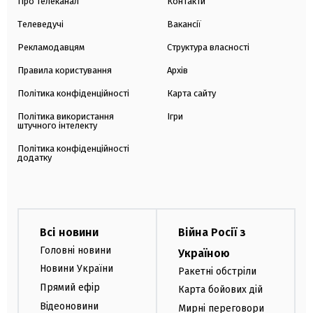
Про телеканал
Контакти
Телеведучі
Вакансії
Рекламодавцям
Структура власності
Правила користування
Архів
Політика конфіденційності
Карта сайту
Політика використання
Ігри
штучного інтелекту
Політика конфіденційності
додатку
Всі новини
Війна Росії з
Головні новини
Україною
Новини України
Ракетні обстріли
Прямий ефір
Карта бойових дій
Відеоновини
Мирні переговори