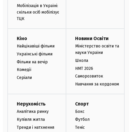
Мобілізація в Україні:
скільки осіб мобілізує
ТЦК
Кіно
Новини Освіти
Найцікавіші фільми
Міністерство освіти та
науки України
Українські фільми
Школа
Фільми на вечір
НМТ 2026
Комедії
Саморозвиток
Серіали
Навчання за кордоном
Нерухомість
Спорт
Аналітика ринку
Бокс
Купівля житла
Футбол
Тренди і натхнення
Теніс