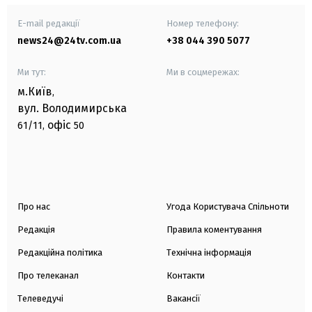
E-mail редакції
Номер телефону:
news24@24tv.com.ua
+38 044 390 5077
Ми тут:
Ми в соцмережах:
м.Київ
,
вул. Володимирська
офіс
61/11,
50
Про нас
Угода Користувача Спільноти
Редакція
Правила коментування
Редакційна політика
Технічна інформація
Про телеканал
Контакти
Телеведучі
Вакансії