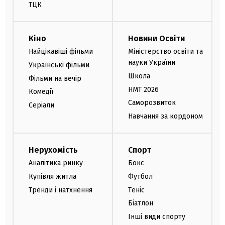
ТЦК
Кіно
Новини Освіти
Найцікавіші фільми
Міністерство освіти та
науки України
Українські фільми
Школа
Фільми на вечір
НМТ 2026
Комедії
Саморозвиток
Серіали
Навчання за кордоном
Нерухомість
Спорт
Аналітика ринку
Бокс
Купівля житла
Футбол
Тренди і натхнення
Теніс
Біатлон
Інші види спорту