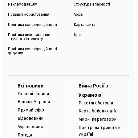
Рекламодавцям
Структура власності
Правила користування
Архів
Політика конфіденційності
Карта сайту
Політика використання
Ігри
штучного інтелекту
Політика конфіденційності
додатку
Всі новини
Війна Росії з
Головні новини
Україною
Новини України
Ракетні обстріли
Прямий ефір
Карта бойових дій
Відеоновини
Мирні переговори
Аудіоновини
Повітряна тривога в
Україні
Погода