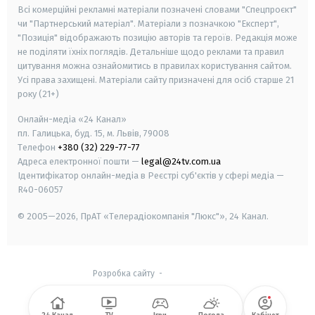
Всі комерційні рекламні матеріали позначені словами "Спецпроєкт"
чи "Партнерський матеріал". Матеріали з позначкою "Експерт",
"Позиція" відображають позицію авторів та героїв. Редакція може
не поділяти їхніх поглядів. Детальніше щодо реклами та правил
цитування можна ознайомитись в правилах користування сайтом.
Усі права захищені.
Матеріали сайту призначені для осіб старше
21
року (21+)
Онлайн-медіа «24 Канал»
пл. Галицька, буд. 15, м. Львів, 79008
Телефон
+380 (32) 229-77-77
Адреса електронної пошти —
legal@24tv.com.ua
Ідентифікатор онлайн-медіа в Реєстрі суб'єктів у сфері медіа —
R40-06057
© 2005—2026,
ПрАТ «Телерадіокомпанія "Люкс"», 24 Канал.
Розробка сайту
-