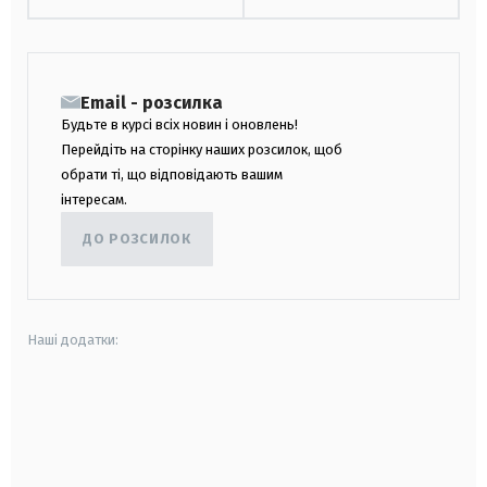
Email - розсилка
Будьте в курсі всіх новин і оновлень!
Перейдіть на сторінку наших розсилок, щоб
обрати ті, що відповідають вашим
інтересам.
ДО РОЗСИЛОК
Наші додатки:
android
apple
smart tv
samsung smart tv