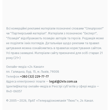
android
apple
smart tv
samsung smart tv
Всі комерційні рекламні матеріали позначені словами "Спецпроєкт"
чи "Партнерський матеріал". Матеріали з позначкою "Експерт",
"Позиція" відображають позицію авторів та героїв. Редакція може
не поділяти їхніх поглядів. Детальніше щодо реклами та правил
цитування можна ознайомитись в правилах користування сайтом.
Усі права захищені.
Матеріали сайту призначені для осіб старше
21
року (21+)
Онлайн-медіа «24 Канал»
пл. Галицька, буд. 15, м. Львів, 79008
Телефон
+380 (32) 229-77-77
Адреса електронної пошти —
legal@24tv.com.ua
Ідентифікатор онлайн-медіа в Реєстрі суб'єктів у сфері медіа —
R40-06057
© 2005—2026,
ПрАТ «Телерадіокомпанія "Люкс"», 24 Канал.