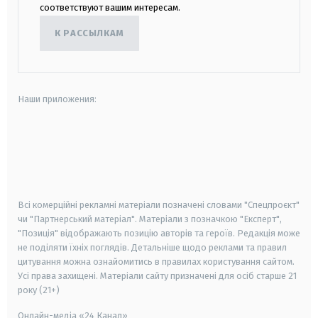
соответствуют вашим интересам.
К РАССЫЛКАМ
Наши приложения:
android
apple
smart tv
samsung smart tv
Всі комерційні рекламні матеріали позначені словами "Спецпроєкт"
чи "Партнерський матеріал". Матеріали з позначкою "Експерт",
"Позиція" відображають позицію авторів та героїв. Редакція може
не поділяти їхніх поглядів. Детальніше щодо реклами та правил
цитування можна ознайомитись в правилах користування сайтом.
Усі права захищені.
Матеріали сайту призначені для осіб старше
21
року (21+)
Онлайн-медіа «24 Канал»