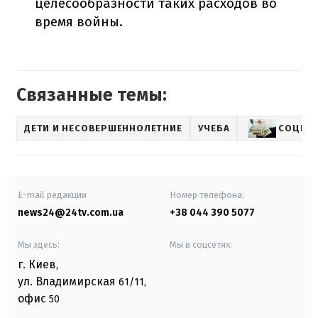
целесообразности таких расходов во
время войны.
Связанные темы:
ДЕТИ И НЕСОВЕРШЕННОЛЕТНИЕ
УЧЕБА
СОЦВЫ
E-mail редакции
Номер телефона:
news24@24tv.com.ua
+38 044 390 5077
Мы здесь:
Мы в соцсетях:
г. Киев
,
ул. Владимирская
61/11,
офис
50