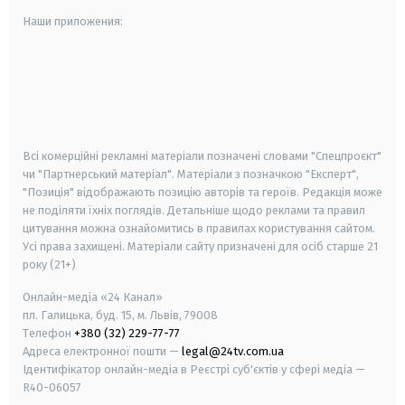
Наши приложения:
android
apple
smart tv
samsung smart tv
Всі комерційні рекламні матеріали позначені словами "Спецпроєкт"
чи "Партнерський матеріал". Матеріали з позначкою "Експерт",
"Позиція" відображають позицію авторів та героїв. Редакція може
не поділяти їхніх поглядів. Детальніше щодо реклами та правил
цитування можна ознайомитись в правилах користування сайтом.
Усі права захищені.
Матеріали сайту призначені для осіб старше
21
року (21+)
Онлайн-медіа «24 Канал»
пл. Галицька, буд. 15, м. Львів, 79008
Телефон
+380 (32) 229-77-77
Адреса електронної пошти —
legal@24tv.com.ua
Ідентифікатор онлайн-медіа в Реєстрі суб'єктів у сфері медіа —
R40-06057