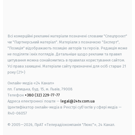
android
apple
smart tv
samsung smart tv
Всі комерційні рекламні матеріали позначені словами "Спецпроєкт"
чи "Партнерський матеріал". Матеріали з позначкою "Експерт",
"Позиція" відображають позицію авторів та героїв. Редакція може
не поділяти їхніх поглядів. Детальніше щодо реклами та правил
цитування можна ознайомитись в правилах користування сайтом.
Усі права захищені.
Матеріали сайту призначені для осіб старше
21
року (21+)
Онлайн-медіа «24 Канал»
пл. Галицька, буд. 15, м. Львів, 79008
Телефон
+380 (32) 229-77-77
Адреса електронної пошти —
legal@24tv.com.ua
Ідентифікатор онлайн-медіа в Реєстрі суб'єктів у сфері медіа —
R40-06057
© 2005—2026,
ПрАТ «Телерадіокомпанія "Люкс"», 24 Канал.