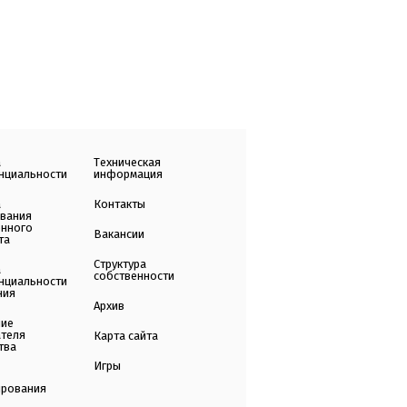
а
Техническая
нциальности
информация
а
Контакты
ования
енного
Вакансии
та
Структура
а
собственности
нциальности
ния
Архив
ние
ателя
Карта сайта
тва
Игры
ирования