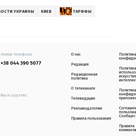
ВОСТИ УКРАИНЫ
КИЕВ
ТАРИФЫ
Номер телефона:
О нас
Политик
конфиде
+38 044 390 5077
Редакция
Политик
использ
Редакционная
искусств
политика
интеллек
О телеканале
Политик
конфиде
Мы в соцсетях:
приложе
Телеведущие
Соглаше
Рекламодателям
пользов
Сообщес
Правила пользования
Правила
коммент