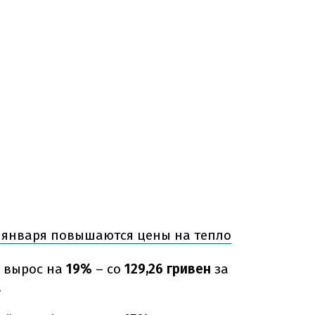
1 января повышаются цены на тепло
ф вырос на
19%
– со
129,26 гривен
за
.