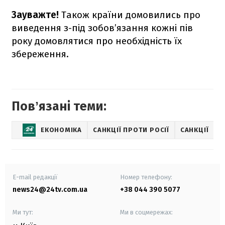
Зауважте!
Також країни домовились про
виведення з-під зобов’язання кожні пів
року домовлятися про необхідність їх
збереження.
Повʼязані теми:
ЕКОНОМІКА
САНКЦІЇ ПРОТИ РОСІЇ
САНКЦІЇ
Є
E-mail редакції
Номер телефону:
news24@24tv.com.ua
+38 044 390 5077
Ми тут:
Ми в соцмережах: