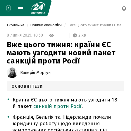
Економіка
Новини економіки
 Вже цього тижня: країни ЄС мають узгодити новий пакет санкцій проти Росії 
2 хв
8 липня 2025,
10:50
Вже цього тижня: країни ЄС
мають узгодити новий пакет
санкцій проти Росії
Валерія Моргун
ОСНОВНІ ТЕЗИ
Країни ЄС цього тижня мають узгодити 18-
й пакет
санкцій проти Росії
.
Франція, Бельгія та Нідерланди почали
юридичну роботу щодо виведення
заморожених російських активів з-під