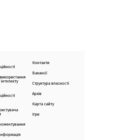
Контакти
ційності
Вакансії
 використання
 інтелекту
Структура власності
Архів
ційності
Карта сайту
ристувача
и
Ігри
коментування
 інформація