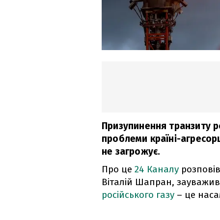
Призупинення транзиту ро
проблеми країні-агресорці
не загрожує.
Про це
24 Каналу
розповів
Віталій Шапран, зауважи
російського газу
– це наса