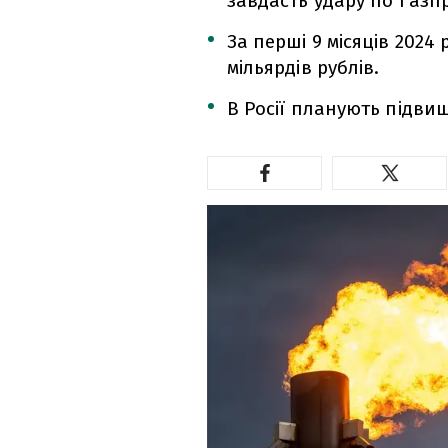
завдасть удару по Газп
За перші 9 місяців 2024
мільярдів рублів.
В Росії планують підви