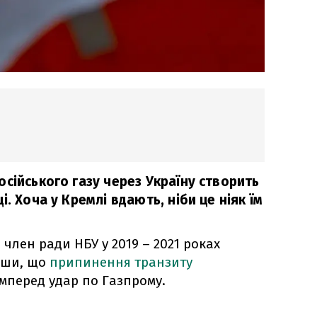
сійського газу через Україну створить
. Хоча у Кремлі вдають, ніби це ніяк їм
 член ради НБУ у 2019 – 2021 роках
вши, що
припинення транзиту
мперед удар по Газпрому.