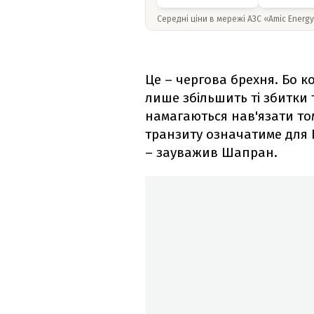
Середні ціни в мережі АЗС «Amic Energ
Це – чергова брехня. Бо 
лише збільшить ті збитки т
намагаються нав'язати то
транзиту означатиме для Г
– зауважив Шапран.