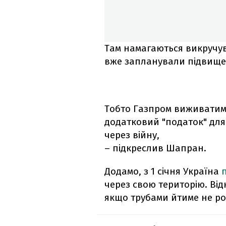
Там намагаються викручува
вже запланували підвищенн
Тобто Газпром виживатим
додатковий "податок" для 
через війну,
– підкреслив Шапран.
Додамо, з 1 січня Україна
через свою територію. Ві
якщо трубами йтиме не ро