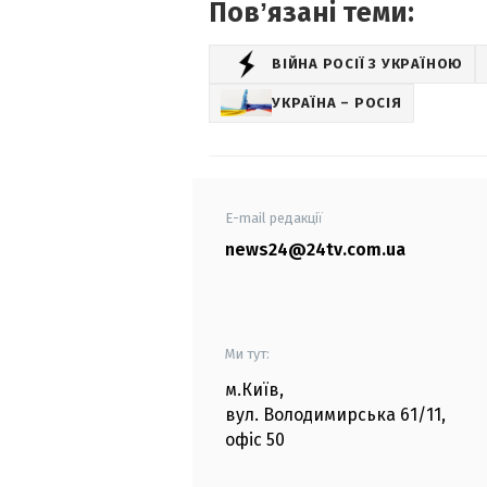
Повʼязані теми:
ВІЙНА РОСІЇ З УКРАЇНОЮ
УКРАЇНА – РОСІЯ
E-mail редакції
news24@24tv.com.ua
Ми тут:
м.Київ
,
вул. Володимирська
61/11,
офіс
50