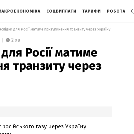
МАКРОЕКОНОМІКА
СОЦВИПЛАТИ
ТАРИФИ
РОБОТА
наслідки для Росії матиме призупинення транзиту через Україну 
2 хв
 для Росії матиме
я транзиту через
російського газу через Україну