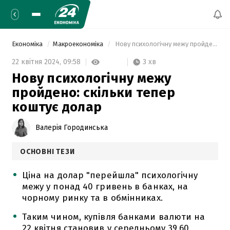
Економіка
Макроекономіка
 Нову психологічну межу пройдено: скільки тепер коштує долар 
3 хв
22 квітня 2024,
09:58
Нову психологічну межу
пройдено: скільки тепер
коштує долар
Валерія Городинська
ОСНОВНІ ТЕЗИ
Ціна на долар "перейшла" психологічну
межу у понад 40 гривень в банках, на
чорному ринку та в обмінниках.
Таким чином, купівля банками валюти на
22 квітня становив у середньому 39,60