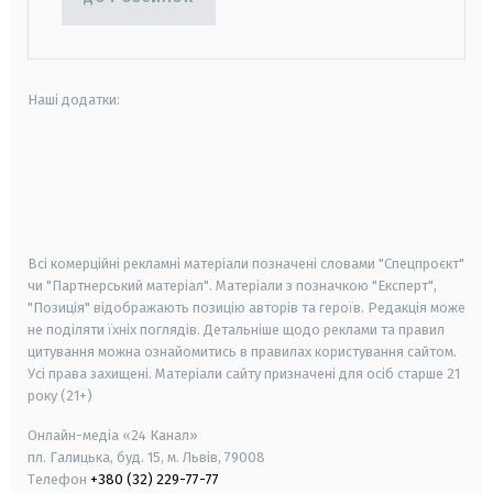
Наші додатки:
android
apple
smart tv
samsung smart tv
Всі комерційні рекламні матеріали позначені словами "Спецпроєкт"
чи "Партнерський матеріал". Матеріали з позначкою "Експерт",
"Позиція" відображають позицію авторів та героїв. Редакція може
не поділяти їхніх поглядів. Детальніше щодо реклами та правил
цитування можна ознайомитись в правилах користування сайтом.
Усі права захищені.
Матеріали сайту призначені для осіб старше
21
року (21+)
Онлайн-медіа «24 Канал»
пл. Галицька, буд. 15, м. Львів, 79008
Телефон
+380 (32) 229-77-77