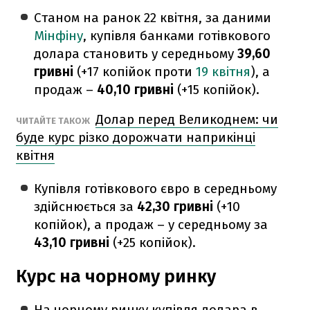
Станом на ранок 22 квітня, за даними
Мінфіну
, купівля банками готівкового
долара становить у середньому
39,60
гривні
(+17 копійок проти
19 квітня
), а
продаж –
40,10 гривні
(+15 копійок).
Долар перед Великоднем: чи
ЧИТАЙТЕ ТАКОЖ
буде курс різко дорожчати наприкінці
квітня
Купівля готівкового євро в середньому
здійснюється за
42,30 гривні
(+10
копійок), а продаж – у середньому за
43,10 гривні
(+25 копійок).
Курс на чорному ринку
На чорному ринку купівля долара в