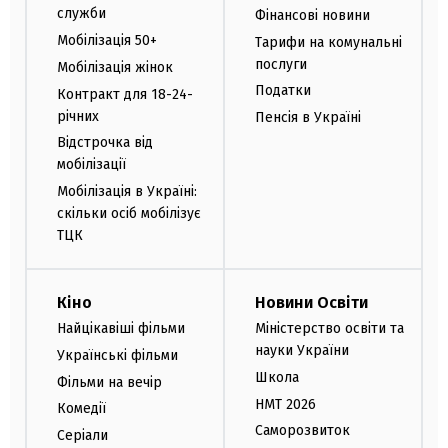
служби
Фінансові новини
Мобілізація 50+
Тарифи на комунальні
послуги
Мобілізація жінок
Податки
Контракт для 18-24-
річних
Пенсія в Україні
Відстрочка від
мобілізації
Мобілізація в Україні:
скільки осіб мобілізує
ТЦК
Кіно
Новини Освіти
Найцікавіші фільми
Міністерство освіти та
науки України
Українські фільми
Школа
Фільми на вечір
НМТ 2026
Комедії
Саморозвиток
Серіали