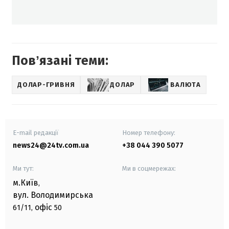
Повʼязані теми:
ДОЛАР-ГРИВНЯ
ДОЛАР
ВАЛЮТА
E-mail редакції
Номер телефону:
news24@24tv.com.ua
+38 044 390 5077
Ми тут:
Ми в соцмережах:
м.Київ
,
вул. Володимирська
офіс
61/11,
50