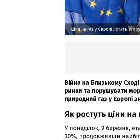
Ціни на газ у Європі летять вгор
Війна на Близькому Сход
ринки та порушувати морс
природний газ у Європі з
Як ростуть ціни на 
У понеділок, 9 березня, е
30%, продовживши найбіл