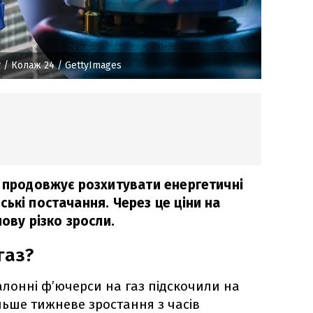
у
/ Колаж 24 / GettyImages
і продовжує розхитувати енергетичні
ькі постачання. Через це ціни на
нову різко зросли.
газ?
талонні ф’ючерси на газ підскочили на
ьше тижневе зростання з часів