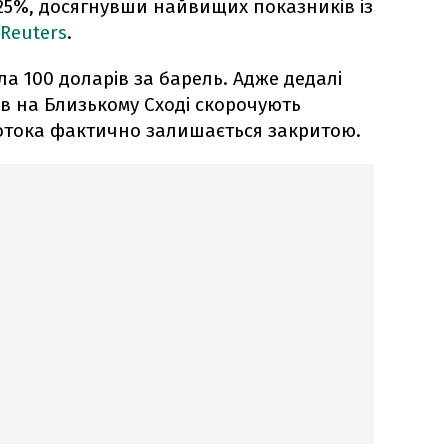
25%, досягнувши найвищих показників із
Reuters
.
а 100 доларів за барель. Адже дедалі
в на Близькому Сході скорочують
отока фактично залишається закритою.