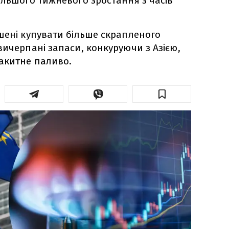
ільшого тижневого зростання з часів
шені купувати більше скрапленого
вичерпані запаси, конкуруючи з Азією,
акитне паливо.