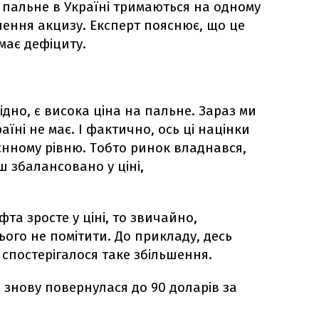
 пальне в Україні тримаються на одному
нення акцизу. Експерт пояснює, що це
має дефіциту.
ідно, є висока ціна на пальне. Зараз ми
їні не має. І фактично, ось ці націнки
єнному рівню. Тобто ринок владнався,
 збалансовано у ціні,
та зросте у ціні, то звичайно,
ого не помітити. До прикладу, десь
 спостерігалося таке збільшення.
 знову повернулася до 90 доларів за