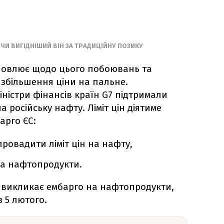
 ЧИ ВИГІДНІШИЙ ВІН ЗА ТРАДИЦІЙНУ ПОЗИКУ
ловлює щодо цього побоювань та
збільшення ціни на пальне.
іністри фінансів країн G7 підтримали
 російську нафту. Ліміт цін діятиме
арго ЄС:
провадити ліміт цін на нафту,
 на нафтопродукти.
 викликає ембарго на нафтопродукти,
з 5 лютого.