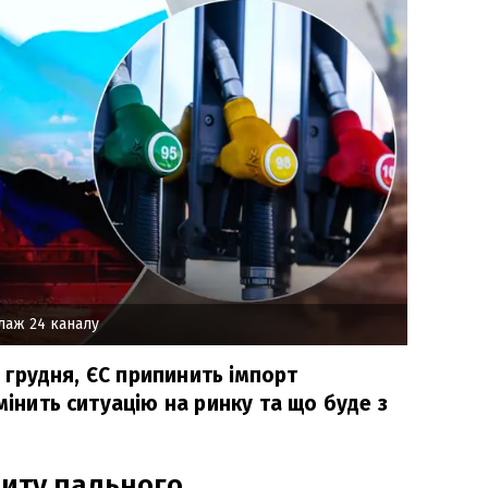
лаж 24 каналу
 5 грудня, ЄС припинить імпорт
мінить ситуацію на ринку та що буде з
циту пального