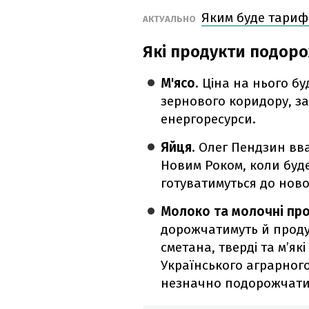
Яким буде тариф
АКТУАЛЬНО
Які продукти подоро
М'ясо
. Ціна на нього б
зернового коридору, з
енергоресурси.
Яйця
. Олег Пендзин вв
Новим Роком, коли буд
готуватимуться до ново
Молоко та молочні пр
дорожчатимуть й проду
сметана, тверді та м’як
Українського аграрного
незначно подорожчати