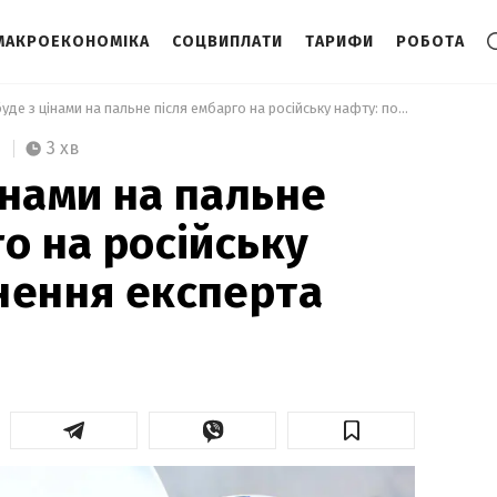
МАКРОЕКОНОМІКА
СОЦВИПЛАТИ
ТАРИФИ
РОБОТА
 Що буде з цінами на пальне після ембарго на російську нафту: пояснення експерта 
3 хв
інами на пальне
о на російську
нення експерта