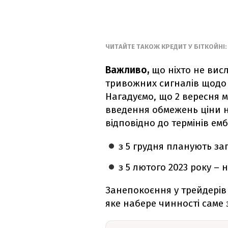
ЧИТАЙТЕ ТАКОЖ КРЕДИТ У БІТКОЙНІ:
Важливо,
що ніхто не вис
тривожних сигналів щодо 
Нагадуємо, що 2 вересня м
введення обмежень ціни на
відповідно до термінів емб
з 5 грудня планують за
з 5 лютого 2023 року –
Занепокоєння у трейдерів
яке набере чинності саме 