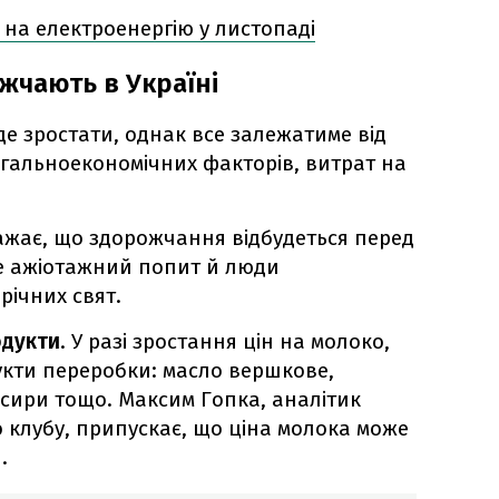
 на електроенергію у листопаді
жчають в Україні
уде зростати, однак все залежатиме від
агальноекономічних факторів, витрат на
ажає, що здорожчання відбудеться перед
е ажіотажний попит й люди
річних свят.
одукти
. У разі зростання цін на молоко,
кти переробки: масло вершкове,
і сири тощо. Максим Гопка, аналітик
 клубу, припускає, що ціна молока може
.