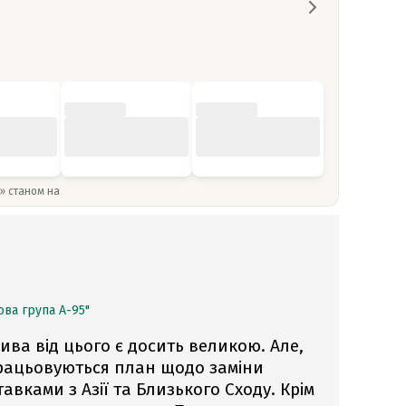
y» станом на
ва група А-95"
ва від цього є досить великою. Але,
рацьовуються план щодо заміни
авками з Азії та Близького Сходу. Крім