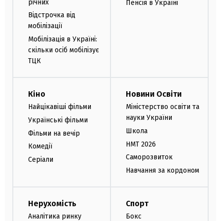
річних
Пенсія в Україні
Відстрочка від
мобілізації
Мобілізація в Україні:
скільки осіб мобілізує
ТЦК
Кіно
Новини Освіти
Найцікавіші фільми
Міністерство освіти та
науки України
Українські фільми
Школа
Фільми на вечір
НМТ 2026
Комедії
Саморозвиток
Серіали
Навчання за кордоном
Нерухомість
Спорт
Аналітика ринку
Бокс