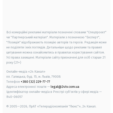
android
apple
smart tv
samsung smart tv
Всі комерційні рекламні матеріали позначені словами "Спецпроєкт"
чи "Партнерський матеріал". Матеріали з позначкою "Експерт",
"Позиція" відображають позицію авторів та героїв. Редакція може
не поділяти їхніх поглядів. Детальніше щодо реклами та правил
цитування можна ознайомитись в правилах користування сайтом.
Усі права захищені.
Матеріали сайту призначені для осіб старше
21
року (21+)
Онлайн-медіа «24 Канал»
пл. Галицька, буд. 15, м. Львів, 79008
Телефон
+380 (32) 229-77-77
Адреса електронної пошти —
legal@24tv.com.ua
Ідентифікатор онлайн-медіа в Реєстрі суб'єктів у сфері медіа —
R40-06057
© 2005—2026,
ПрАТ «Телерадіокомпанія "Люкс"», 24 Канал.