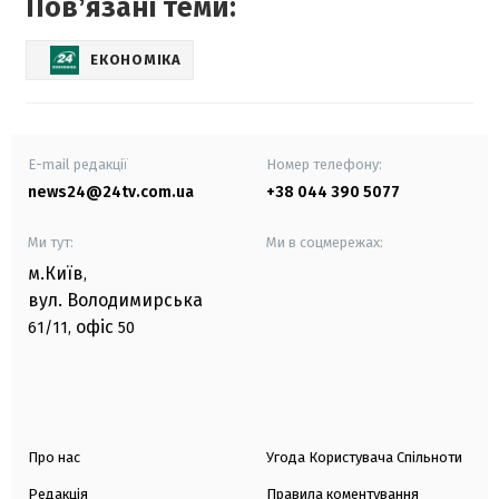
Повʼязані теми:
ЕКОНОМІКА
E-mail редакції
Номер телефону:
news24@24tv.com.ua
+38 044 390 5077
Ми тут:
Ми в соцмережах:
м.Київ
,
вул. Володимирська
офіс
61/11,
50
Про нас
Угода Користувача Спільноти
Редакція
Правила коментування