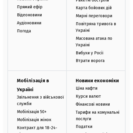
Ракетні обстріли
Прямий ефір
Карта бойових дій
Відеоновини
Мирні переговори
Аудіоновини
Повітряна тривога в
Україні
Погода
Масована атака по
Україні
Вибухи у Росії
Втрати ворога
Мобілізація в
Новини економіки
Ціна нафти
Україні
Курси валют
Звільнення з військової
служби
Фінансові новини
Мобілізація 50+
Тарифи на комунальні
послуги
Мобілізація жінок
Податки
Контракт для 18-24-