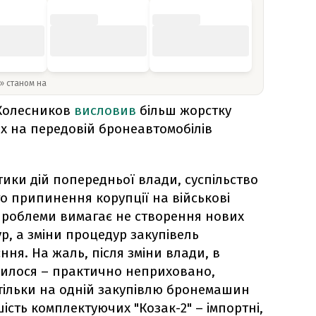
y» станом на
 Колесников
висловив
більш жорстку
их на передовій бронеавтомобілів
ики дій попередньої влади, суспільство
го припинення корупції на військові
 проблеми вимагає не створення нових
р, а зміни процедур закупівель
єння. На жаль, після зміни влади, в
нилося – практично неприховано,
тільки на одній закупівлю бронемашин
шість комплектуючих "Козак-2" – імпортні,