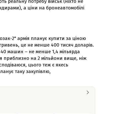
ть реальну потребу військ (ніхто не
дирами), а ціни на бронеавтомобілі
Козак-2" армія планує купити за ціною
гривень, це не менше 400 тисяч доларів.
 140 машин – не менше 1,4 мільярда
ся приблизно на 2 мільйони вище, ніж
 сподіваюся, цього теж є якесь
планує таку закупівлю,