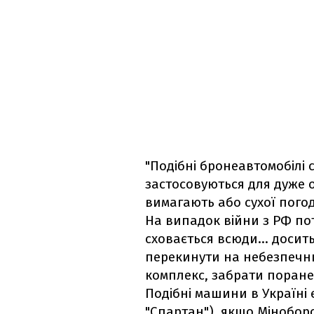
"Подібні бронеавтомобілі 
застосовуються для дуже 
вимагають або сухої погод
На випадок війни з РФ потр
сховається всюди... доси
перекинути на небезпечни
комплекс, забрати поране
Подібні машини в Україні є 
"Спартан"), якщо Мінобор