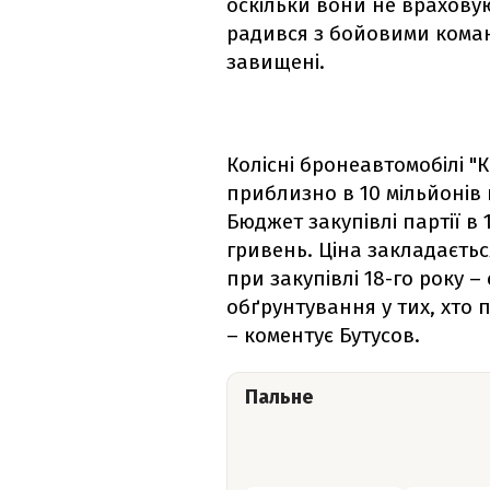
оскільки вони не враховую
радився з бойовими коман
завищені.
Колісні бронеавтомобілі "
приблизно в 10 мільйонів 
Бюджет закупівлі партії в
гривень. Ціна закладаєть
при закупівлі 18-го року –
обґрунтування у тих, хто 
– коментує Бутусов.
Пальне