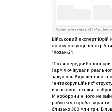
Середні ціни в мережі АЗС «Amic Energ
Військовий експерт Юрій
оцінку покупці непотрібн
"Козак-2":
"Після передвиборної крит
і армія очікували реально
закупівлі. Вирішення цієї
"антикорупційних" структу
військової техніки і озбро
Міноборони нічого не змі
робиться спроба вкрасти 
близько 300 млн грн. Біль