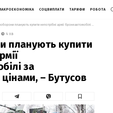
МАКРОЕКОНОМІКА
СОЦВИПЛАТИ
ТАРИФИ
РОБОТА
 В Міноборони планують купити непотрібні армії бронеавтомобілі за завищеними цінами, – Бутусов 
4 хв
и планують купити
рмії
білі за
цінами, – Бутусов