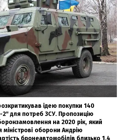
розкритикував ідею покупки 140
-2" для потреб ЗСУ. Пропозицію
оронзамовлення на 2020 рік, який
 міністрові оборони Андрію
артість бронеавтомобілів близько 1,4