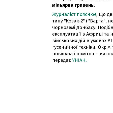
мільярда гривень.
Журналіст пояснює
, що дв
типу "Козак-2" і "Варта", н
чорноземі Донбасу. Подіб
експлуатації в Африці та 
військових дій в умовах АТ
гусеничної техніки. Окрім
повільна і помітна – висо
передає
УНІАН.