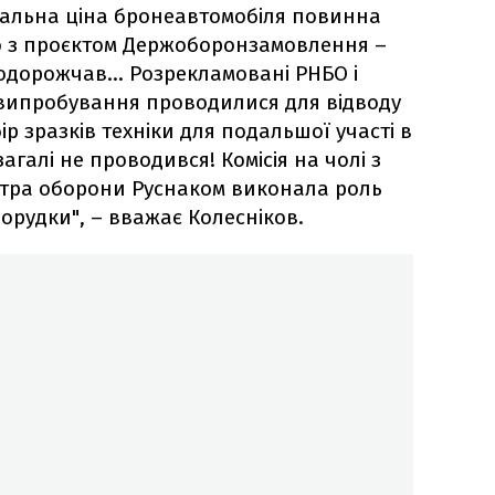
агальна ціна бронеавтомобіля повинна
но з проєктом Держоборонзамовлення –
подорожчав... Розрекламовані РНБО і
 випробування проводилися для відводу
ір зразків техніки для подальшої участі в
загалі не проводився! Комісія на чолі з
стра оборони Руснаком виконала роль
орудки", – вважає Колесніков.