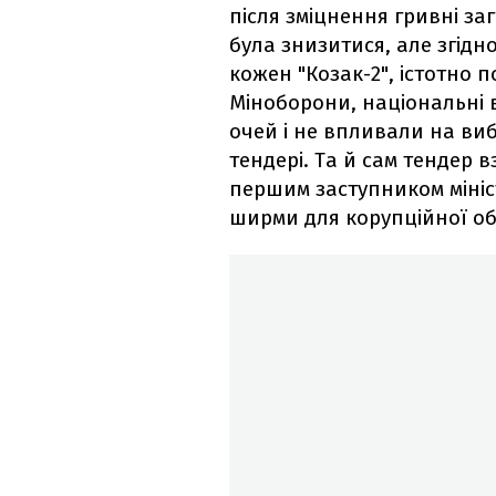
після зміцнення гривні з
була знизитися, але згід
кожен "Козак-2", істотно 
Міноборони, національні
очей і не впливали на виб
тендері. Та й сам тендер в
першим заступником міні
ширми для корупційної об