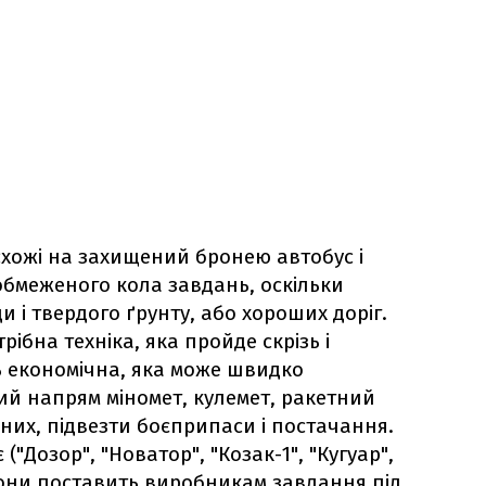
схожі на захищений бронею автобус і
обмеженого кола завдань, оскільки
и і твердого ґрунту, або хороших доріг.
ібна техніка, яка пройде скрізь і
ть економічна, яка може швидко
й напрям міномет, кулемет, ракетний
них, підвезти боєприпаси і постачання.
("Дозор", "Новатор", "Козак-1", "Кугуар",
они поставить виробникам завдання під