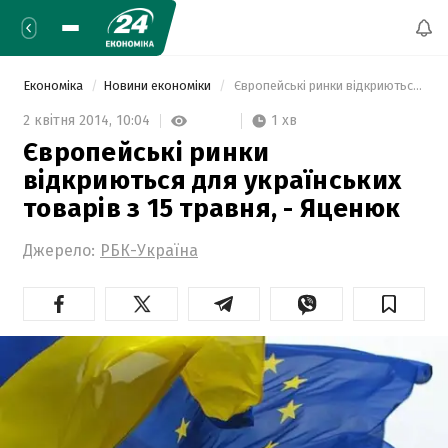
Економіка
Новини економіки
 Європейські ринки відкриються для українських товарів з 15 травня, - Яценюк 
1 хв
2 квітня 2014,
10:04
Європейські ринки
відкриються для українських
товарів з 15 травня, - Яценюк
Джерело:
РБК-Україна