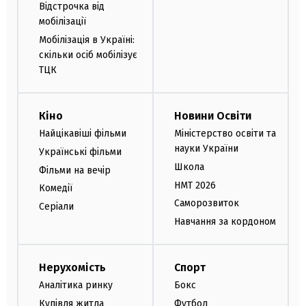
Відстрочка від
мобілізації
Мобілізація в Україні:
скільки осіб мобілізує
ТЦК
Кіно
Новини Освіти
Найцікавіші фільми
Міністерство освіти та
науки України
Українські фільми
Школа
Фільми на вечір
НМТ 2026
Комедії
Саморозвиток
Серіали
Навчання за кордоном
Нерухомість
Спорт
Аналітика ринку
Бокс
Купівля житла
Футбол