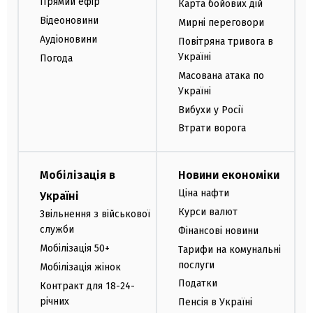
Прямий ефір
Карта бойових дій
Відеоновини
Мирні переговори
Аудіоновини
Повітряна тривога в
Україні
Погода
Масована атака по
Україні
Вибухи у Росії
Втрати ворога
Мобілізація в
Новини економіки
Ціна нафти
Україні
Курси валют
Звільнення з військової
служби
Фінансові новини
Мобілізація 50+
Тарифи на комунальні
послуги
Мобілізація жінок
Податки
Контракт для 18-24-
річних
Пенсія в Україні