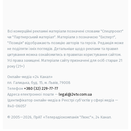
android
apple
smart tv
samsung smart tv
Всі комерційні рекламні матеріали позначені словами "Спецпроєкт"
чи "Партнерський матеріал". Матеріали з позначкою "Експерт",
"Позиція" відображають позицію авторів та героїв. Редакція може
не поділяти їхніх поглядів. Детальніше щодо реклами та правил
цитування можна ознайомитись в правилах користування сайтом.
Усі права захищені.
Матеріали сайту призначені для осіб старше
21
року (21+)
Онлайн-медіа «24 Канал»
пл. Галицька, буд. 15, м. Львів, 79008
Телефон
+380 (32) 229-77-77
Адреса електронної пошти —
legal@24tv.com.ua
Ідентифікатор онлайн-медіа в Реєстрі суб'єктів у сфері медіа —
R40-06057
© 2005—2026,
ПрАТ «Телерадіокомпанія "Люкс"», 24 Канал.