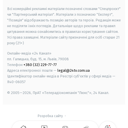
Всі комерційні рекламні матеріали позначені словами "Спецпроєкт"
чи "Партнерський матеріал". Матеріали з позначкою "Експерт",
"Позиція" відображають позицію авторів та героїв. Редакція може
не поділяти їхніх поглядів. Детальніше щодо реклами та правил
цитування можна ознайомитись в правилах користування сайтом.
Усі права захищені.
Матеріали сайту призначені для осіб старше
21
року (21+)
Онлайн-медіа «24 Канал»
пл. Галицька, буд. 15, м. Львів, 79008
Телефон
+380 (32) 229-77-77
Адреса електронної пошти —
legal@24tv.com.ua
Ідентифікатор онлайн-медіа в Реєстрі суб'єктів у сфері медіа —
R40-06057
© 2005—2026,
ПрАТ «Телерадіокомпанія "Люкс"», 24 Канал.
Розробка сайту
-