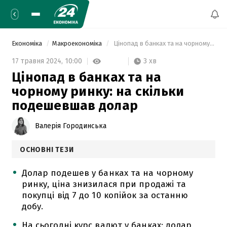
Економіка
Макроекономіка
 Цінопад в банках та на чорному ринку: на скільки подешевшав долар 
3 хв
17 травня 2024,
10:00
Цінопад в банках та на
чорному ринку: на скільки
подешевшав долар
Валерія Городинська
ОСНОВНІ ТЕЗИ
Долар подешев у банках та на чорному
ринку, ціна знизилася при продажі та
покупці від 7 до 10 копійок за останню
добу.
На сьогодні курс валют у банках: долар