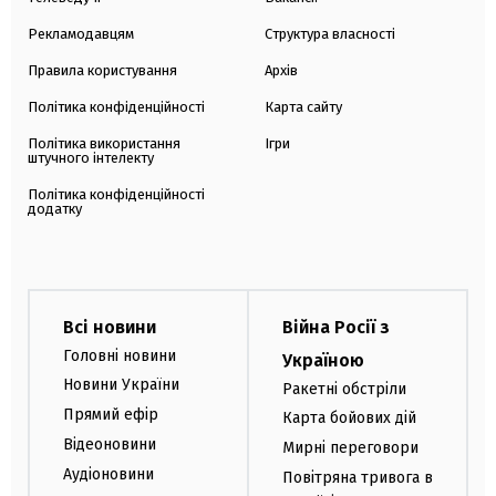
Рекламодавцям
Структура власності
Правила користування
Архів
Політика конфіденційності
Карта сайту
Політика використання
Ігри
штучного інтелекту
Політика конфіденційності
додатку
Всі новини
Війна Росії з
Головні новини
Україною
Новини України
Ракетні обстріли
Прямий ефір
Карта бойових дій
Відеоновини
Мирні переговори
Аудіоновини
Повітряна тривога в