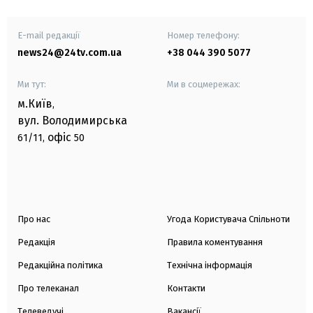
E-mail редакції
Номер телефону:
news24@24tv.com.ua
+38 044 390 5077
Ми тут:
Ми в соцмережах:
м.Київ
,
вул. Володимирська
офіс
61/11,
50
Про нас
Угода Користувача Спільноти
Редакція
Правила коментування
Редакційна політика
Технічна інформація
Про телеканал
Контакти
Телеведучі
Вакансії