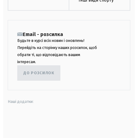
Інші види спорту
Email - розсилка
Будьте в курсі всіх новин і оновлень!
Перейдіть на сторінку наших розсилок, щоб
обрати ті, що відповідають вашим
інтересам.
ДО РОЗСИЛОК
Наші додатки:
android
apple
smart tv
samsung smart tv