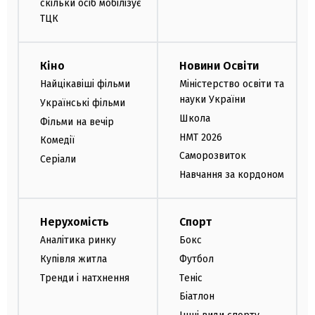
скільки осіб мобілізує
ТЦК
Кіно
Новини Освіти
Найцікавіші фільми
Міністерство освіти та
науки України
Українські фільми
Школа
Фільми на вечір
НМТ 2026
Комедії
Саморозвиток
Серіали
Навчання за кордоном
Нерухомість
Спорт
Аналітика ринку
Бокс
Купівля житла
Футбол
Тренди і натхнення
Теніс
Біатлон