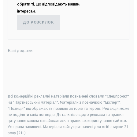
обрати ті, що відповідають вашим
інтересам.
ДО РОЗСИЛОК
Наші додатки:
android
apple
smart tv
samsung smart tv
Всі комерційні рекламні матеріали позначені словами "Спецпроєкт"
чи "Партнерський матеріал". Матеріали з позначкою "Експерт",
"Позиція" відображають позицію авторів та героїв. Редакція може
не поділяти їхніх поглядів. Детальніше щодо реклами та правил
цитування можна ознайомитись в правилах користування сайтом.
Усі права захищені.
Матеріали сайту призначені для осіб старше
21
року (21+)