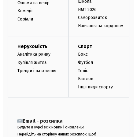
Школа
Фільми на вечір
НМТ 2026
Комедії
Саморозвиток
Серіали
Навчання за кордоном
Нерухомість
Спорт
Аналітика ринку
Бокс
Купівля житла
Футбол
Тренди і натхнення
Теніс
Біатлон
Інші види спорту
Email - розсилка
Будьте в курсі всіх новин і оновлень!
Перейдіть на сторінку наших розсилок, щоб