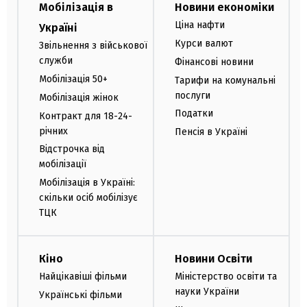
Мобілізація в
Новини економіки
Ціна нафти
Україні
Курси валют
Звільнення з військової
служби
Фінансові новини
Мобілізація 50+
Тарифи на комунальні
послуги
Мобілізація жінок
Податки
Контракт для 18-24-
річних
Пенсія в Україні
Відстрочка від
мобілізації
Мобілізація в Україні:
скільки осіб мобілізує
ТЦК
Кіно
Новини Освіти
Найцікавіші фільми
Міністерство освіти та
науки України
Українські фільми