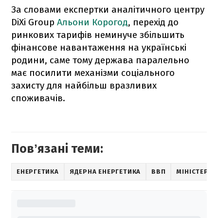
За словами експертки аналітичного центру
DiXi Group
Альони Корогод
, перехід до
ринкових тарифів неминуче збільшить
фінансове навантаження на українські
родини, саме тому держава паралельно
має посилити механізми соціального
захисту для найбільш вразливих
споживачів.
Повʼязані теми:
ЕНЕРГЕТИКА
ЯДЕРНА ЕНЕРГЕТИКА
ВВП
МІНІСТЕРС