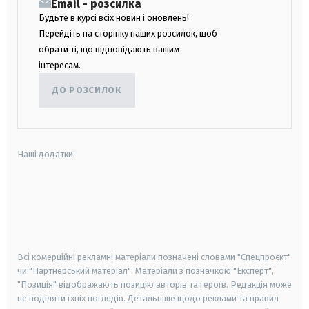
Email - розсилка
Будьте в курсі всіх новин і оновлень!
Перейдіть на сторінку наших розсилок, щоб
обрати ті, що відповідають вашим
інтересам.
ДО РОЗСИЛОК
Наші додатки:
android
apple
smart tv
samsung smart tv
Всі комерційні рекламні матеріали позначені словами "Спецпроєкт"
чи "Партнерський матеріал". Матеріали з позначкою "Експерт",
"Позиція" відображають позицію авторів та героїв. Редакція може
не поділяти їхніх поглядів. Детальніше щодо реклами та правил