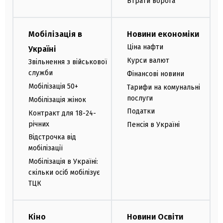
Втрати ворога
Мобілізація в
Новини економіки
Ціна нафти
Україні
Курси валют
Звільнення з військової
служби
Фінансові новини
Мобілізація 50+
Тарифи на комунальні
послуги
Мобілізація жінок
Податки
Контракт для 18-24-
річних
Пенсія в Україні
Відстрочка від
мобілізації
Мобілізація в Україні:
скільки осіб мобілізує
ТЦК
Кіно
Новини Освіти