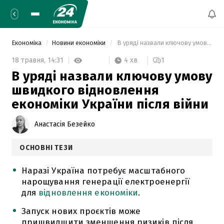
Економіка
Новини економіки
 В уряді назвали ключову умову швидкого відновлення економіки України після війни 
4 хв
18 травня,
14:31
1
В уряді назвали ключову умову
швидкого відновлення
економіки України після війни
Анастасія Безейко
ОСНОВНІ ТЕЗИ
Наразі Україна потребує масштабного
нарощування генерації електроенергії
для
відновлення економіки
.
Запуск нових проєктів може
пришвидшити зменшення ризиків після