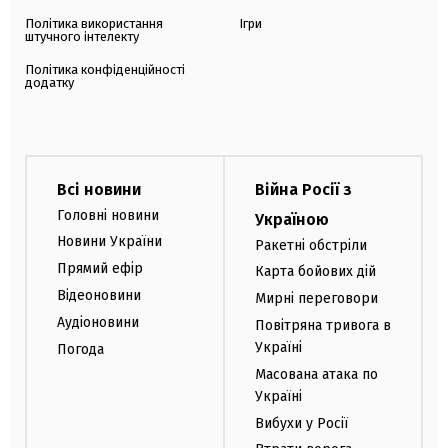
Політика використання
Ігри
штучного інтелекту
Політика конфіденційності
додатку
Всі новини
Війна Росії з
Головні новини
Україною
Новини України
Ракетні обстріли
Прямий ефір
Карта бойових дій
Відеоновини
Мирні переговори
Аудіоновини
Повітряна тривога в
Україні
Погода
Масована атака по
Україні
Вибухи у Росії