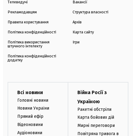
Телеведучі
Вакансії
Рекламодавцям
Структура власності
Правила користування
Архів
Політика конфіденційності
Карта сайту
Політика використання
Ігри
штучного інтелекту
Політика конфіденційності
додатку
Всі новини
Війна Росії з
Головні новини
Україною
Новини України
Ракетні обстріли
Прямий ефір
Карта бойових дій
Відеоновини
Мирні переговори
Аудіоновини
Повітряна тривога в