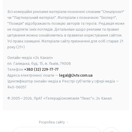
smart tv
samsung smart tv
Всі комерційні рекламні матеріали позначені словами "Спецпроєкт"
чи "Партнерський матеріал". Матеріали з позначкою "Експерт",
"Позиція" відображають позицію авторів та героїв. Редакція може
не поділяти їхніх поглядів. Детальніше щодо реклами та правил
цитування можна ознайомитись в правилах користування сайтом.
Усі права захищені.
Матеріали сайту призначені для осіб старше
21
року (21+)
Онлайн-медіа «24 Канал»
пл. Галицька, буд. 15, м. Львів, 79008
Телефон
+380 (32) 229-77-77
Адреса електронної пошти —
legal@24tv.com.ua
Ідентифікатор онлайн-медіа в Реєстрі суб'єктів у сфері медіа —
R40-06057
© 2005—2026,
ПрАТ «Телерадіокомпанія "Люкс"», 24 Канал.
Розробка сайту
-