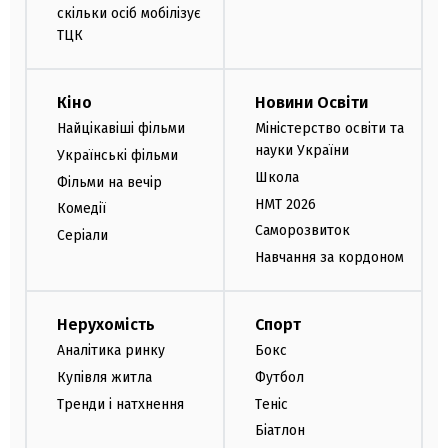
скільки осіб мобілізує
ТЦК
Кіно
Новини Освіти
Найцікавіші фільми
Міністерство освіти та
науки України
Українські фільми
Школа
Фільми на вечір
НМТ 2026
Комедії
Саморозвиток
Серіали
Навчання за кордоном
Нерухомість
Спорт
Аналітика ринку
Бокс
Купівля житла
Футбол
Тренди і натхнення
Теніс
Біатлон