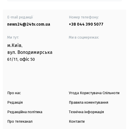
E-mail редакції
Номер телефону:
news24@24tv.com.ua
+38 044 390 5077
Ми тут:
Ми в соцмережах:
м.Київ
,
вул. Володимирська
офіс
61/11,
50
Про нас
Угода Користувача Спільноти
Редакція
Правила коментування
Редакційна політика
Технічна інформація
Про телеканал
Контакти