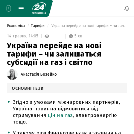
Економіка
Тарифи
 Україна перейде на нові тарифи – чи залишаться субсидії на газ і світло 
5 хв
14 травня,
14:05
Україна перейде на нові
тарифи – чи залишаться
субсидії на газ і світло
Анастасія Безейко
ОСНОВНІ ТЕЗИ
Згідно з умовами міжнародних партнерів,
Україна повинна відмовитися від
стримування
цін на газ
, електроенергію
тощо.
У такому разі фінансове навантаження на