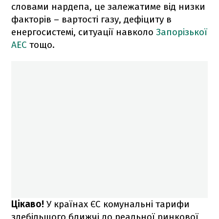
словами нардепа, це залежатиме від низки
факторів – вартості газу, дефіциту в
енергосистемі, ситуації навколо
Запорізької
АЕС
тощо.
Цікаво!
У країнах ЄС комунальні тарифи
здебільшого ближчі до реальної ринкової