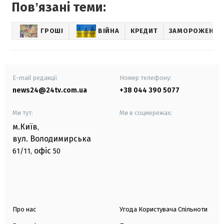
Повʼязані теми:
ГРОШІ
ВІЙНА
КРЕДИТ
ЗАМОРОЖЕНІ Р
E-mail редакції
Номер телефону:
news24@24tv.com.ua
+38 044 390 5077
Ми тут:
Ми в соцмережах:
м.Київ
,
вул. Володимирська
офіс
61/11,
50
Про нас
Угода Користувача Спільноти