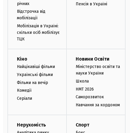
річних
Пенсія в Україні
Відстрочка від
мобілізації
Мобілізація в Україні:
скільки осіб мобілізує
ТЦК
Кіно
Новини Освіти
Найцікавіші фільми
Міністерство освіти та
науки України
Українські фільми
Школа
Фільми на вечір
НМТ 2026
Комедії
Саморозвиток
Серіали
Навчання за кордоном
Нерухомість
Спорт
Аналітика ринку
Бокс