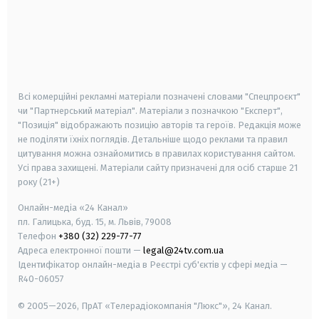
android
apple
smart tv
samsung smart tv
Всі комерційні рекламні матеріали позначені словами "Спецпроєкт"
чи "Партнерський матеріал". Матеріали з позначкою "Експерт",
"Позиція" відображають позицію авторів та героїв. Редакція може
не поділяти їхніх поглядів. Детальніше щодо реклами та правил
цитування можна ознайомитись в правилах користування сайтом.
Усі права захищені.
Матеріали сайту призначені для осіб старше
21
року (21+)
Онлайн-медіа «24 Канал»
пл. Галицька, буд. 15, м. Львів, 79008
Телефон
+380 (32) 229-77-77
Адреса електронної пошти —
legal@24tv.com.ua
Ідентифікатор онлайн-медіа в Реєстрі суб'єктів у сфері медіа —
R40-06057
© 2005—2026,
ПрАТ «Телерадіокомпанія "Люкс"», 24 Канал.