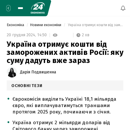
Економіка
Новини економіки
 Україна отримує кошти від заморожених активів Росії: яку суму дадуть вже зараз 
2 хв
20 грудня 2024,
14:50
Україна отримує кошти від
заморожених активів Росії: яку
суму дадуть вже зараз
Дарія Подвишенна
ОСНОВНІ ТЕЗИ
Єврокомісія виділить Україні 18,1 мільярда
євро, які виплачуватимуться траншами
протягом 2025 року, починаючи з січня.
Україна отримує 2 мільярди доларів від
Світового банку через заморожені