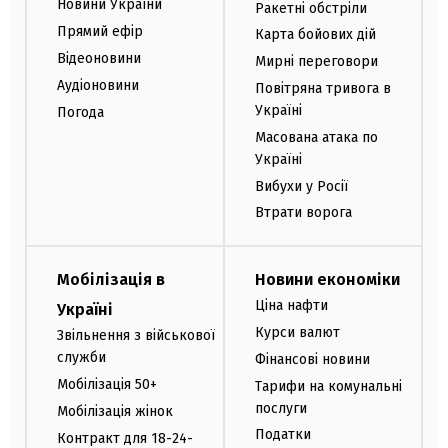
Новини України
Ракетні обстріли
Прямий ефір
Карта бойових дій
Відеоновини
Мирні переговори
Аудіоновини
Повітряна тривога в
Україні
Погода
Масована атака по
Україні
Вибухи у Росії
Втрати ворога
Мобілізація в
Новини економіки
Ціна нафти
Україні
Курси валют
Звільнення з військової
служби
Фінансові новини
Мобілізація 50+
Тарифи на комунальні
послуги
Мобілізація жінок
Податки
Контракт для 18-24-