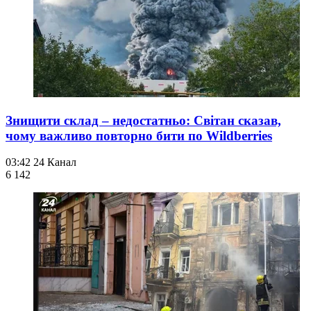
Знищити склад – недостатньо: Світан сказав,
чому важливо повторно бити по Wildberries
03:42
24 Канал
6 142