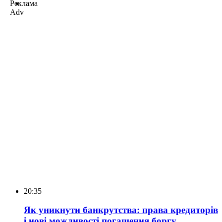
Реклама
Adv
20:35
Як уникнути банкрутства: права кредиторів
і нові можливості погашення боргу