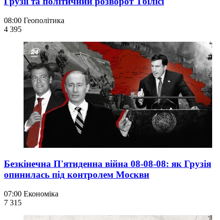
Грузії та політичний розворот Тбілісі
08:00
Геополітика
4 395
Безкінечна П'ятиденна війна 08-08-08: як Грузія
опинилась під контролем Москви
07:00
Економіка
7 315