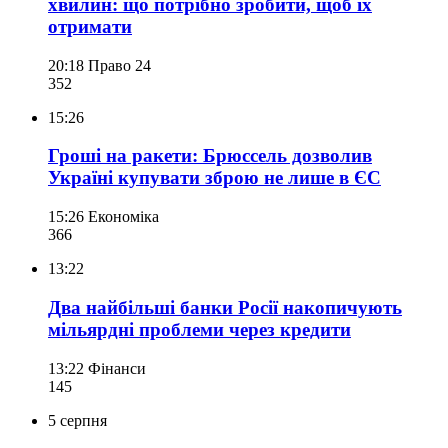
хвилин: що потрібно зробити, щоб їх
отримати
20:18
Право 24
352
15:26
Гроші на ракети: Брюссель дозволив
Україні купувати зброю не лише в ЄС
15:26
Економіка
366
13:22
Два найбільші банки Росії накопичують
мільярдні проблеми через кредити
13:22
Фінанси
145
5 серпня