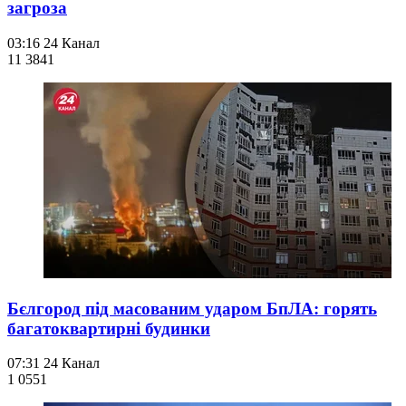
загроза
03:16
24 Канал
11 384
1
Бєлгород під масованим ударом БпЛА: горять
багатоквартирні будинки
07:31
24 Канал
1 055
1