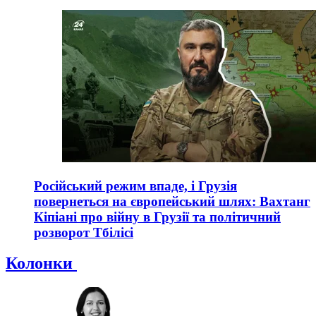
Російський режим впаде, і Грузія
повернеться на європейський шлях: Вахтанг
Кіпіані про війну в Грузії та політичний
розворот Тбілісі
Колонки