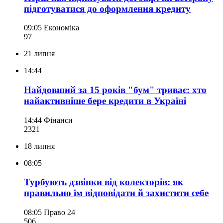
підготуватися до оформлення кредиту
09:05
Економіка
97
21 липня
14:44
Найдовший за 15 років "бум" триває: хто
найактивніше бере кредити в Україні
14:44
Фінанси
232
1
18 липня
08:05
Турбують дзвінки від колекторів: як
правильно їм відповідати й захистити себе
08:05
Право 24
506