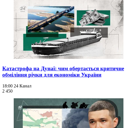
Катастрофа на Дунаї: чим обертається критичне
обміління річки для економіки України
18:00
24 Канал
2 450