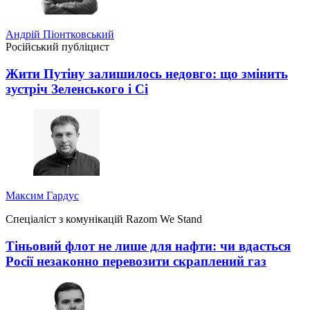
Андрій Піонтковський
Російський публіцист
Жити Путіну залишилось недовго: що змінить
зустріч Зеленського і Сі
Максим Гардус
Спеціаліст з комунікацій Razom We Stand
Тіньовий флот не лише для нафти: чи вдасться
Росії незаконно перевозити скраплений газ