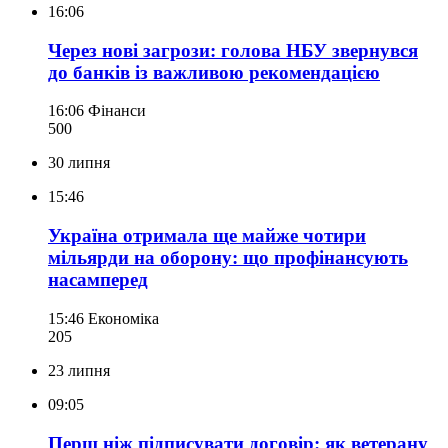
16:06
Через нові загрози: голова НБУ звернувся
до банків із важливою рекомендацією
16:06
Фінанси
500
30 липня
15:46
Україна отримала ще майже чотири
мільярди на оборону: що профінансують
насамперед
15:46
Економіка
205
23 липня
09:05
Перш ніж підписувати договір: як ветерану