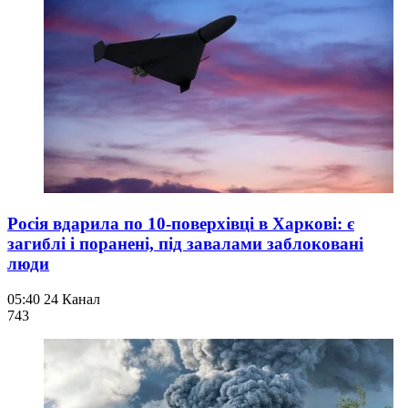
Росія вдарила по 10-поверхівці в Харкові: є
загиблі і поранені, під завалами заблоковані
люди
05:40
24 Канал
743