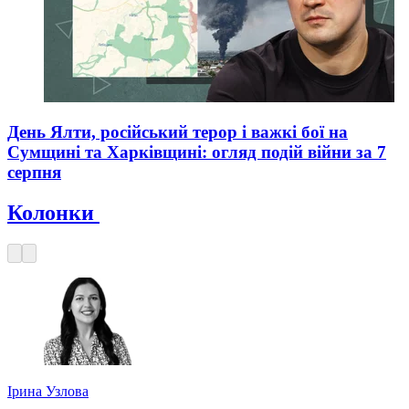
День Ялти, російський терор і важкі бої на
Сумщині та Харківщині: огляд подій війни за 7
серпня
Колонки
Ірина Узлова