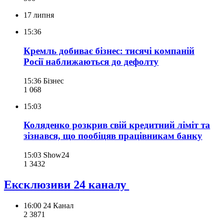
17 липня
15:36
Кремль добиває бізнес: тисячі компаній
Росії наближаються до дефолту
15:36
Бізнес
1 068
15:03
Коляденко розкрив свій кредитний ліміт та
зізнався, що пообіцяв працівникам банку
15:03
Show24
1 343
2
Ексклюзиви 24 каналу
16:00
24 Канал
2 387
1