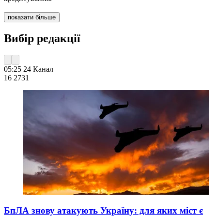
показати більше
Вибір редакції
05:25
24 Канал
16 273
1
БпЛА знову атакують Україну: для яких міст є