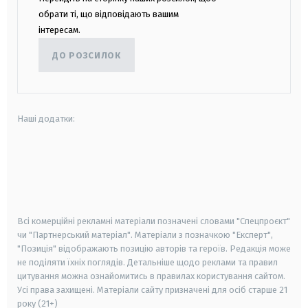
обрати ті, що відповідають вашим
інтересам.
ДО РОЗСИЛОК
Наші додатки:
android
apple
smart tv
samsung smart tv
Всі комерційні рекламні матеріали позначені словами "Спецпроєкт"
чи "Партнерський матеріал". Матеріали з позначкою "Експерт",
"Позиція" відображають позицію авторів та героїв. Редакція може
не поділяти їхніх поглядів. Детальніше щодо реклами та правил
цитування можна ознайомитись в правилах користування сайтом.
Усі права захищені.
Матеріали сайту призначені для осіб старше
21
року (21+)