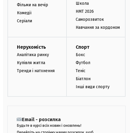
Школа
Фільми на вечір
НМТ 2026
Комедії
Саморозвиток
Серіали
Навчання за кордоном
Нерухомість
Спорт
Аналітика ринку
Бокс
Купівля житла
Футбол
Тренди і натхнення
Теніс
Біатлон
Інші види спорту
Email - розсилка
Будьте в курсі всіх новин і оновлень!
Перейдіть на сторінку наших розсилок, щоб