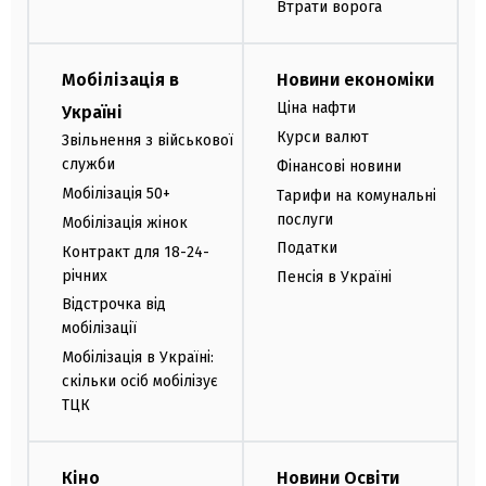
Втрати ворога
Мобілізація в
Новини економіки
Ціна нафти
Україні
Курси валют
Звільнення з військової
служби
Фінансові новини
Мобілізація 50+
Тарифи на комунальні
послуги
Мобілізація жінок
Податки
Контракт для 18-24-
річних
Пенсія в Україні
Відстрочка від
мобілізації
Мобілізація в Україні:
скільки осіб мобілізує
ТЦК
Кіно
Новини Освіти