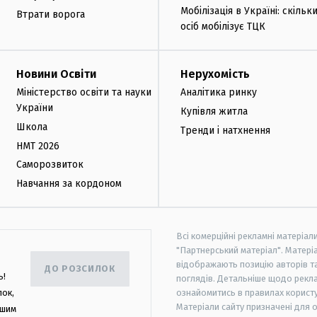
Мобілізація в Україні: скільк
Втрати ворога
осіб мобілізує ТЦК
Новини Освіти
Нерухомість
Міністерство освіти та науки
Аналітика ринку
України
Купівля житла
Школа
Тренди і натхнення
НМТ 2026
Саморозвиток
Навчання за кордоном
Всі комерційні рекламні матеріал
"Партнерський матеріал". Матеріа
відображають позицію авторів та 
ДО РОЗСИЛОК
ь!
поглядів. Детальніше щодо рекл
лок,
ознайомитись в правилах користу
Матеріали сайту призначені для 
ашим