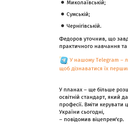
Миколаївській;
Сумській;
Чернігівській.
Федоров уточнив, що завд
практичного навчання та 
У нашому Telegram – 
щоб дізнаватися їх перш
У планах – ще більше роз
освітній стандарт, який да
професії. Вміти керувати
України сьогодні,
– повідомив віцепрем'єр.