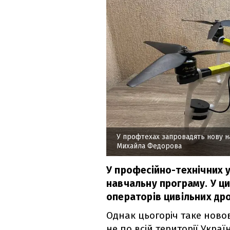
У профтехах запровадять нову н
Михайла Федорова
У професійно-технічних 
навчальну програму. У ци
операторів цивільних дро
Однак цьогоріч таке ново
не по всій території Украї