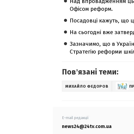
Над впровадженням цьо
Офісом реформ.
Посадовці кажуть, що 
На сьогодні вже затвер
Зазначимо, що в Україн
Стратегію реформи шкі
Повʼязані теми:
МИХАЙЛО ФЕДОРОВ
П
E-mail редакції
news24@24tv.com.ua