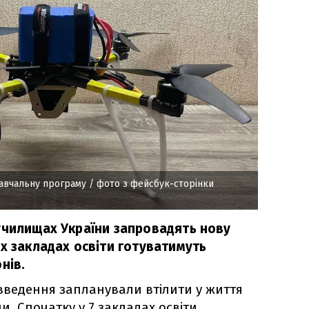
авчальну програму
/ фото з фейсбук-сторінки
училищах України запровадять нову
х закладах освіти готуватимуть
нів.
введення запланували втілити у життя
ни. Спочатку у 7 закладах освіти,