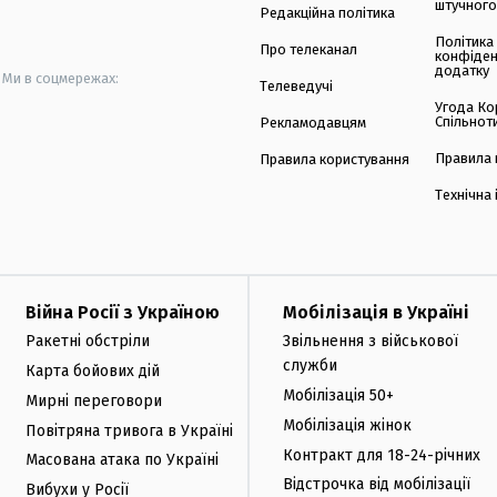
штучного
Редакційна політика
Політика
Про телеканал
конфіден
додатку
Ми в соцмережах:
Телеведучі
Угода Ко
Спільнот
Рекламодавцям
Правила 
Правила користування
Технічна
Війна Росії з Україною
Мобілізація в Україні
Ракетні обстріли
Звільнення з військової
служби
Карта бойових дій
Мобілізація 50+
Мирні переговори
Мобілізація жінок
Повітряна тривога в Україні
Контракт для 18-24-річних
Масована атака по Україні
Відстрочка від мобілізації
Вибухи у Росії