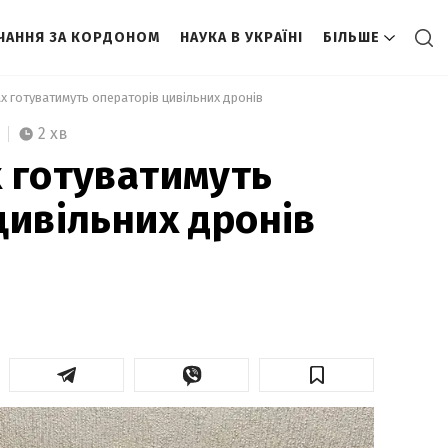
ЧАННЯ ЗА КОРДОНОМ
НАУКА В УКРАЇНІ
БІЛЬШЕ
х готуватимуть операторів цивільних дронів 
2 хв
 готуватимуть
цивільних дронів