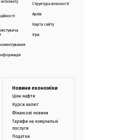
 інтелекту
Структура власності
Архів
ційності
Карта сайту
ристувача
и
Ігри
коментування
 інформація
Новини економіки
Ціна нафти
Курси валют
Фінансові новини
Тарифи на комунальні
послуги
Податки