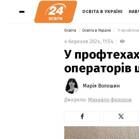
ОСВІТА В УКРАЇНІ
НАВ
Освіта
Освіта в Україні
 У профтеха
4 березня 2024,
11:54
У профтехах
операторів 
Марія Волошин
Джерело:
Михайло Федоров