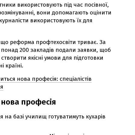
отники використовують під час посівної,
 розмінуванні, вони допомагають оцінити
 журналісти використовують їх для
що реформа профтехосвіти триває. За
понад 200 закладів подали заявки, щоб
 створити якісні умови для підготовки
ні країні.
виться нова професія: спеціалістів
ня
я нова професія
ня на базі училищ готуватимуть кухарів