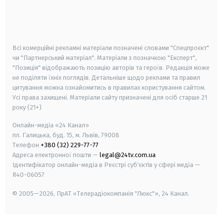
android
apple
smart tv
samsung smart tv
Всі комерційні рекламні матеріали позначені словами "Спецпроєкт"
чи "Партнерський матеріал". Матеріали з позначкою "Експерт",
"Позиція" відображають позицію авторів та героїв. Редакція може
не поділяти їхніх поглядів. Детальніше щодо реклами та правил
цитування можна ознайомитись в правилах користування сайтом.
Усі права захищені.
Матеріали сайту призначені для осіб старше
21
року (21+)
Онлайн-медіа «24 Канал»
пл. Галицька, буд. 15, м. Львів, 79008
Телефон
+380 (32) 229-77-77
Адреса електронної пошти —
legal@24tv.com.ua
Ідентифікатор онлайн-медіа в Реєстрі суб'єктів у сфері медіа —
R40-06057
© 2005—2026,
ПрАТ «Телерадіокомпанія "Люкс"», 24 Канал.