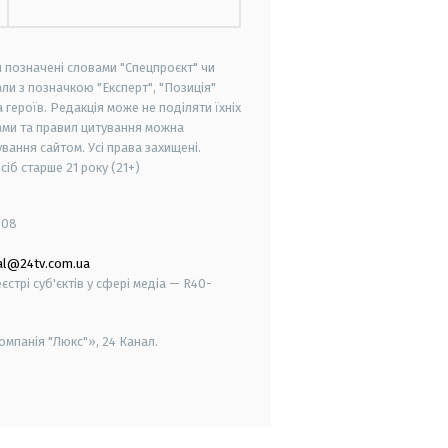
и позначені словами "Спецпроєкт" чи
ли з позначкою "Експерт", "Позиція"
героїв. Редакція може не поділяти їхніх
ами та правил цитування можна
вання сайтом. Усі права захищені.
осіб старше
21 року (21+)
008
al@24tv.com.ua
стрі суб'єктів у сфері медіа — R40-
мпанія "Люкс"», 24 Канал.
smart tv
samsung smart tv