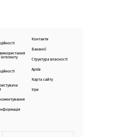
Контакти
ційності
Вакансії
 використання
 інтелекту
Структура власності
Архів
ційності
Карта сайту
ристувача
и
Ігри
коментування
 інформація