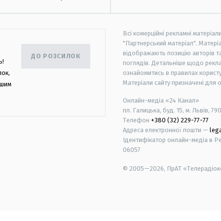
Всі комерційні рекламні матеріал
"Партнерський матеріал". Матеріа
відображають позицію авторів та 
ДО РОЗСИЛОК
ь!
поглядів. Детальніше щодо рекл
лок,
ознайомитись в правилах користу
Матеріали сайту призначені для 
ашим
Онлайн-медіа «24 Канал»
пл. Галицька, буд. 15, м. Львів, 79
Телефон
+380 (32) 229-77-77
Адреса електронної пошти —
leg
Ідентифікатор онлайн-медіа в Реє
06057
© 2005—2026,
ПрАТ «Телерадіоко
android
apple