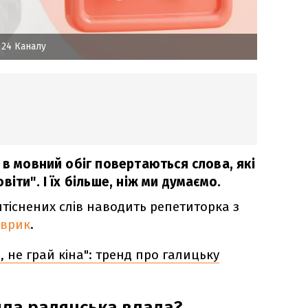
24 Каналу
 в мовний обіг повертаються слова, які
іти". І їх більше, ніж ми думаємо.
итіснених слів наводить репетиторка з
аврик
.
, не грай кіна": тренд про галицьку
ила радянська влада?