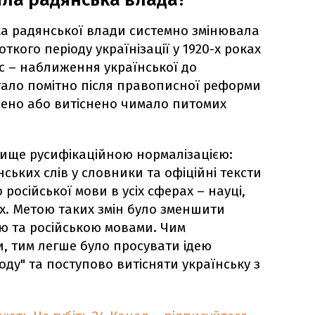
ика радянської влади системно змінювала
откого періоду українізації у 1920-х роках
 – наближення української до
стало помітно після правописної реформи
учено або витіснено чимало питомих
вище русифікаційною нормалізацією:
нських слів у словники та офіційні тексти
російської мови в усіх сферах – науці,
их. Метою таких змін було зменшити
ою та російською мовами. Чим
, тим легше було просувати ідею
ду" та поступово витісняти українську з