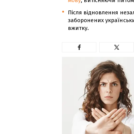
мову
, витісняючи питом
Після відновлення неза
заборонених українськи
вжитку.