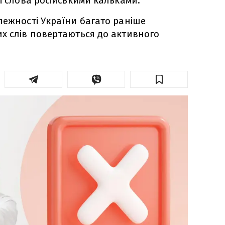
і слова російськими кальками.
лежності України багато раніше
х слів повертаються до активного