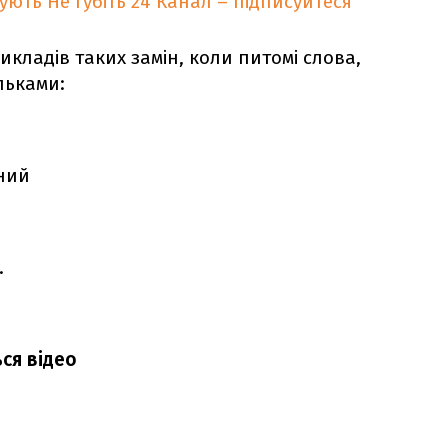
кують
Не губіть 24 Канал – підписуйтеся
икладів таких замін, коли питомі слова,
льками:
ний
.
ься відео