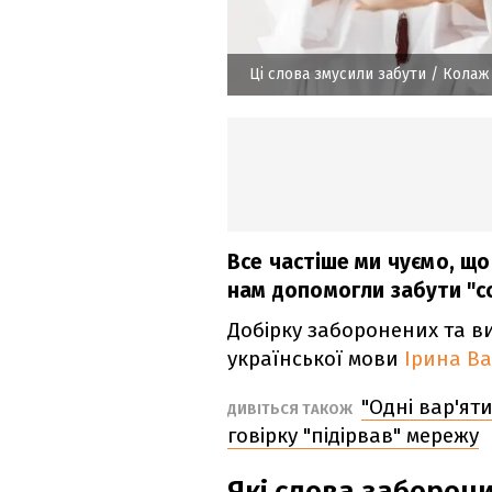
Ці слова змусили забути
/ Колаж 
Все частіше ми чуємо, що
нам допомогли забути "сов
Добірку заборонених та в
української мови
Ірина В
"Одні вар'яти
ДИВІТЬСЯ ТАКОЖ
говірку "підірвав" мережу
Які слова заборон