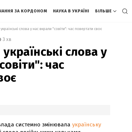
ЧАННЯ ЗА КОРДОНОМ
НАУКА В УКРАЇНІ
БІЛЬШЕ
 українські слова у нас вкрали "совіти": час повертати своє 
3 хв
 українські слова у
совіти": час
воє
а влада системно змінювала
українську