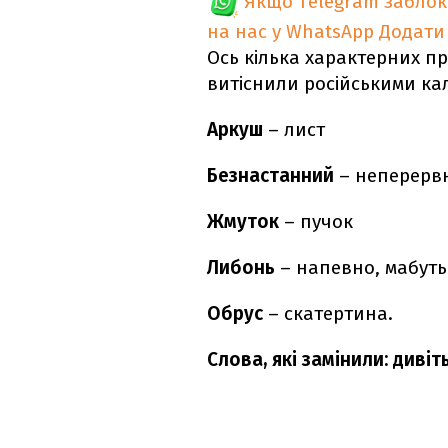
Якщо Telegram забло
на нас у WhatsApp
Додати
Ось кілька характерних пр
витіснили російськими ка
Аркуш
– лист
Безнастанний
– неперерв
Жмуток
– пучок
Либонь
– напевно, мабуть
Обрус
– скатертина.
Слова, які замінили: дивіт