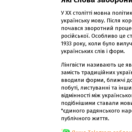
У XX столітті мовна політ
українську мову. Після кор
почався зворотний процес
російської. Особливо це 
1933 року, коли було вил
українських слів і форм.
Лінгвісти називають це я
замість традиційних украї
вводили форми, ближчі до 
побуті, листуванні та інш
відмінності між українськ
подібнішими ставали мови
"єдиного радянського наро
публічного життя.