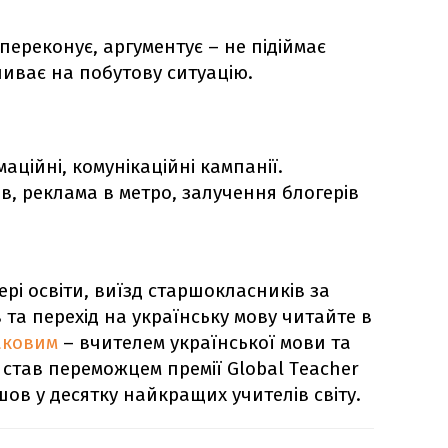
 переконує, аргументує – не підіймає
пливає на побутову ситуацію.
аційні, комунікаційні кампанії.
в, реклама в метро, залучення блогерів
рі освіти, виїзд старшокласників за
 та перехід на українську мову читайте в
аковим
– вчителем української мови та
у став переможцем премії Global Teacher
ійшов у десятку найкращих учителів світу.