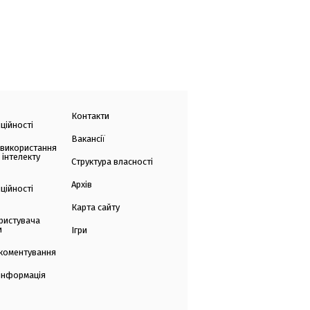
Контакти
ційності
Вакансії
 використання
 інтелекту
Структура власності
Архів
ційності
Карта сайту
ристувача
и
Ігри
коментування
 інформація