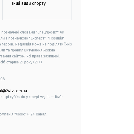
Інші види спорту
и позначені словами "Спецпроєкт" чи
ли з позначкою "Експерт", "Позиція"
героїв. Редакція може не поділяти їхніх
ами та правил цитування можна
вання сайтом. Усі права захищені.
осіб старше
21 року (21+)
008
al@24tv.com.ua
стрі суб'єктів у сфері медіа — R40-
мпанія "Люкс"», 24 Канал.
smart tv
samsung smart tv