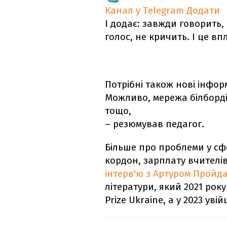
Канал у Telegram
Додати
І додає: завжди говорить,
голос, не кричить. І це в
Потрібні також нові інформ
Можливо, мережа білборді
тощо,
– резюмував педагог.
Більше про проблеми у сфе
кордон, зарплату вчителів
інтерв'ю з Артуром Пройд
літератури, який 2021 рок
Prize Ukraine, а у 2023 ув