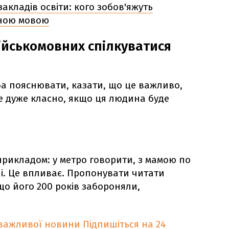
закладів освіти: кого зобов'яжуть
ною мовою
ійськомовних спілкуватися
а пояснювати, казати, що це важливо,
де дуже класно, якщо ця людина буде
прикладом: у метро говорити, з мамою по
ші. Це впливає. Пропонувати читати
що його 200 років забороняли,
 важливої новини
Підпишіться на 24