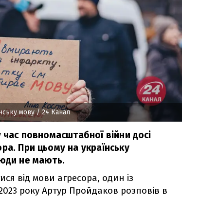
їнську мову
/ 24 Канал
у час повномасштабної війни досі
ра. При цьому на українську
люди не мають.
ися від мови агресора, один із
2023 року Артур Пройдаков розповів в