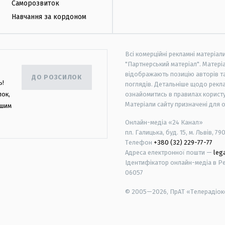
Саморозвиток
Навчання за кордоном
Всі комерційні рекламні матеріал
"Партнерський матеріал". Матеріа
відображають позицію авторів та 
ДО РОЗСИЛОК
ь!
поглядів. Детальніше щодо рекл
лок,
ознайомитись в правилах користу
Матеріали сайту призначені для 
ашим
Онлайн-медіа «24 Канал»
пл. Галицька, буд. 15, м. Львів, 79
Телефон
+380 (32) 229-77-77
Адреса електронної пошти —
leg
Ідентифікатор онлайн-медіа в Реє
06057
© 2005—2026,
ПрАТ «Телерадіоко
android
apple