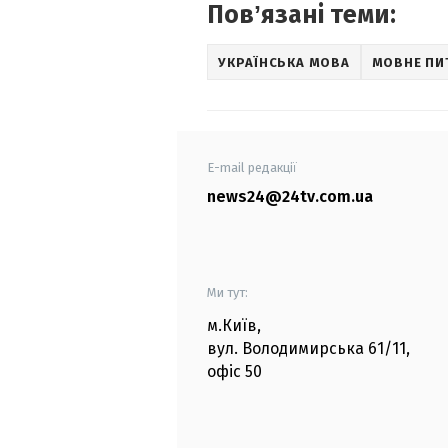
Повʼязані теми:
УКРАЇНСЬКА МОВА
МОВНЕ ПИ
E-mail редакції
news24@24tv.com.ua
Ми тут:
м.Київ
,
вул. Володимирська
61/11,
офіс
50