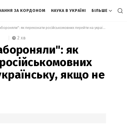
ЧАННЯ ЗА КОРДОНОМ
НАУКА В УКРАЇНІ
БІЛЬШЕ
 "200 років забороняли": як переконати російськомовних перейти на українську, якщо не хочуть 
2 хв
абороняли": як
російськомовних
українську, якщо не