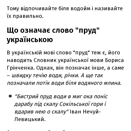
Тому відпочивайте біля водойм і називайте
їх правильно.
Що означає слово "пруд"
українською
В українській мові слово "пруд" теж є, його
наводить Словник української мови Бориса
Грінченка. Однак, він позначає інше, а саме
–
швидку течію води, річки. А ще так
позначали потік води біля водяного млина.
"Бистрий пруд води в миг ока поніс
дарабу під скалу Сокільської гори і
вдарив нею о скалу"
Іван Нечуй-
Левицький.