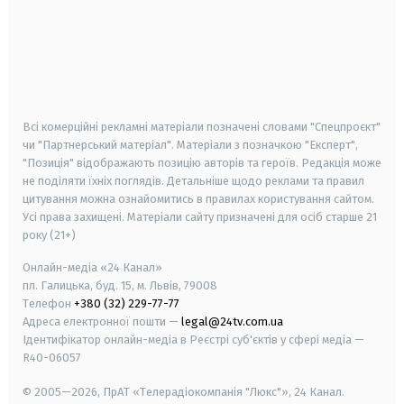
android
apple
smart tv
samsung smart tv
Всі комерційні рекламні матеріали позначені словами "Спецпроєкт"
чи "Партнерський матеріал". Матеріали з позначкою "Експерт",
"Позиція" відображають позицію авторів та героїв. Редакція може
не поділяти їхніх поглядів. Детальніше щодо реклами та правил
цитування можна ознайомитись в правилах користування сайтом.
Усі права захищені.
Матеріали сайту призначені для осіб старше
21
року (21+)
Онлайн-медіа «24 Канал»
пл. Галицька, буд. 15, м. Львів, 79008
Телефон
+380 (32) 229-77-77
Адреса електронної пошти —
legal@24tv.com.ua
Ідентифікатор онлайн-медіа в Реєстрі суб'єктів у сфері медіа —
R40-06057
© 2005—2026,
ПрАТ «Телерадіокомпанія "Люкс"», 24 Канал.