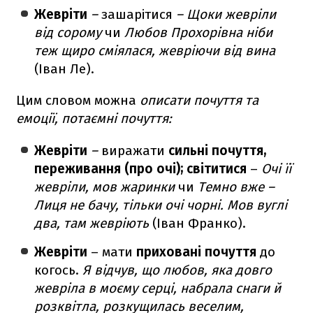
Жевріти
–
зашарітися
– Щоки жевріли
від сорому
чи
Любов Прохорівна ніби
теж щиро сміялася, жевріючи від вина
(Іван Ле).
Цим словом можна
описати почуття та
емоції, потаємні почуття:
Жевріти
–
виражати
сильні почуття,
переживання (про очі); світитися
–
Очі її
жевріли, мов жаринки
чи
Темно вже –
Лиця не бачу, тільки очі чорні. Мов вуглі
два, там жевріють
(Іван Франко).
Жевріти
– мати
приховані почуття
до
когось.
Я відчув, що любов, яка довго
жевріла в моєму серці, набрала снаги й
розквітла, розкущилась веселим,