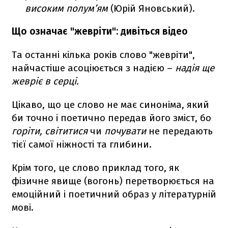
високим полум’ям
(Юрій Яновський).
Що означає "жевріти": дивіться відео
Та останні кілька років слово "жевріти",
найчастіше асоціюється з надією –
надія ще
жевріє в серці.
Цікаво, що це слово не має синоніма, який
би точно і поетично передав його зміст, бо
горіти,
світитися
чи
почувати
не передають
тієї самої ніжності та глибини.
Крім того, це слово приклад того, як
фізичне явище (вогонь) перетворюється на
емоційний і поетичний образ у літературній
мові.