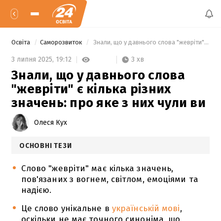
Освіта
Саморозвиток
 Знали, що у давнього слова "жевріти" є кілька різних значень: про яке з них чули ви 
3 хв
3 липня 2025,
19:12
Знали, що у давнього слова
"жевріти" є кілька різних
значень: про яке з них чули ви
Олеся Кух
ОСНОВНІ ТЕЗИ
Слово "жевріти" має кілька значень,
пов'язаних з вогнем, світлом, емоціями та
надією.
Це слово унікальне в
українській мові
,
оскільки не має точного синоніма, що