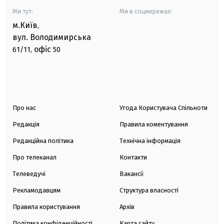
Ми тут:
Ми в соцмережах:
м.Київ
,
вул. Володимирська
офіс
61/11,
50
Про нас
Угода Користувача Спільноти
Редакція
Правила коментування
Редакційна політика
Технічна інформація
Про телеканал
Контакти
Телеведучі
Вакансії
Рекламодавцям
Структура власності
Правила користування
Архів
Політика конфіденційності
Карта сайту