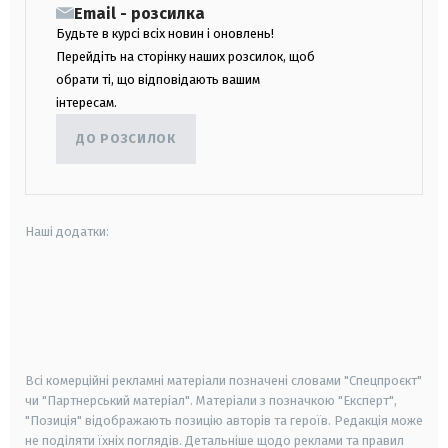
Email - розсилка
Будьте в курсі всіх новин і оновлень!
Перейдіть на сторінку наших розсилок, щоб
обрати ті, що відповідають вашим
інтересам.
ДО РОЗСИЛОК
Наші додатки:
android
apple
smart tv
samsung smart tv
Всі комерційні рекламні матеріали позначені словами "Спецпроєкт"
чи "Партнерський матеріал". Матеріали з позначкою "Експерт",
"Позиція" відображають позицію авторів та героїв. Редакція може
не поділяти їхніх поглядів. Детальніше щодо реклами та правил