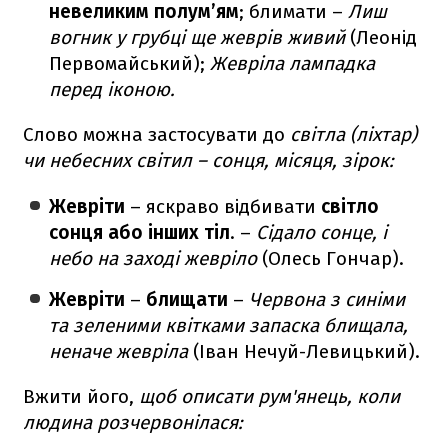
невеликим полум’ям
; блимати –
Лиш
вогник у грубці ще жеврів живий
(Леонід
Первомайський);
Жевріла лампадка
перед іконою.
Слово можна застосувати до
світла (ліхтар)
чи небесних світил – сонця, місяця, зірок:
Жевріти
– яскраво відбивати
світло
сонця або інших тіл
. –
Сідало сонце, і
небо на заході жевріло
(Олесь Гончар).
Жевріти
–
блищати
–
Червона з синіми
та зеленими квітками запаска блищала,
неначе жевріла
(Іван Нечуй-Левицький).
Вжити його,
щоб описати рум'янець, коли
людина розчервонілася: