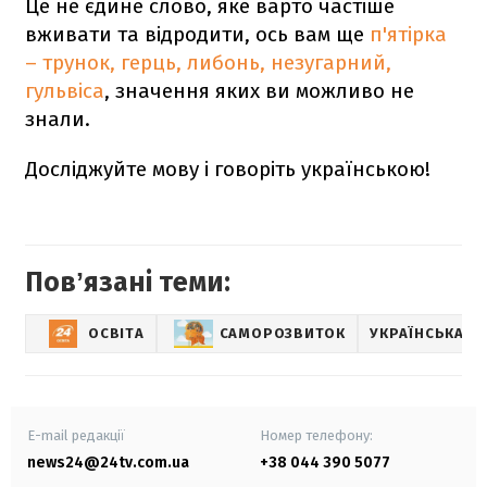
Це не єдине слово, яке варто частіше
вживати та відродити, ось вам ще
п'ятірка
– трунок, герць, либонь, незугарний,
гульвіса
, значення яких ви можливо не
знали.
Досліджуйте мову і говоріть українською!
Повʼязані теми:
ОСВІТА
САМОРОЗВИТОК
УКРАЇНСЬКА М
E-mail редакції
Номер телефону:
news24@24tv.com.ua
+38 044 390 5077