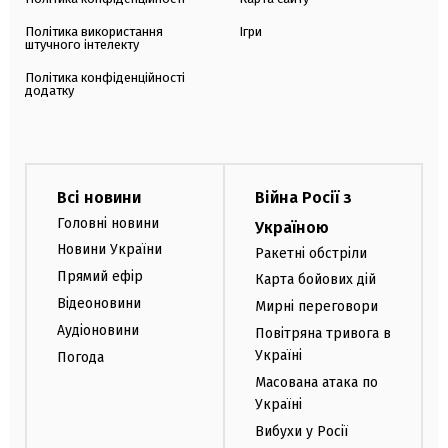
Політика використання
Ігри
штучного інтелекту
Політика конфіденційності
додатку
Всі новини
Війна Росії з
Головні новини
Україною
Новини України
Ракетні обстріли
Прямий ефір
Карта бойових дій
Відеоновини
Мирні переговори
Аудіоновини
Повітряна тривога в
Україні
Погода
Масована атака по
Україні
Вибухи у Росії