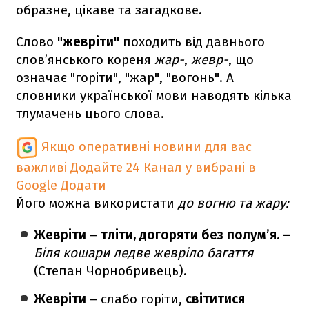
образне, цікаве та загадкове.
Слово
"жевріти"
походить від давнього
слов’янського кореня
жар-
,
жевр-
, що
означає "горіти", "жар", "вогонь". А
словники української мови наводять кілька
тлумачень цього слова.
Якщо оперативні новини для вас
важливі
Додайте 24 Канал у вибрані в
Google
Додати
Його можна використати
до вогню та жару:
Жевріти
–
тліти, догоряти без полум’я. –
Біля кошари ледве жевріло багаття
(Степан Чорнобривець).
Жевріти
– слабо горіти,
світитися