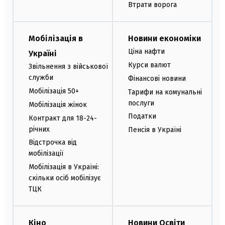
Втрати ворога
Мобілізація в
Новини економіки
Ціна нафти
Україні
Курси валют
Звільнення з військової
служби
Фінансові новини
Мобілізація 50+
Тарифи на комунальні
послуги
Мобілізація жінок
Податки
Контракт для 18-24-
річних
Пенсія в Україні
Відстрочка від
мобілізації
Мобілізація в Україні:
скільки осіб мобілізує
ТЦК
Кіно
Новини Освіти