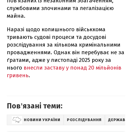
пов'язаних із незаконним збагаченням,
службовими злочинами та легалізацією
майна.
Наразі щодо колишнього військкома
тривають судові процеси та досудові
розслідування за кількома кримінальними
провадженнями. Однак він перебуває не за
ґратами, адже у листопаді 2025 року за
нього
внесли заставу у понад 20 мільйонів
гривень
.
Повʼязані теми:
НОВИНИ УКРАЇНИ
РОЗСЛІДУВАННЯ
ДЕРЖАВНЕ