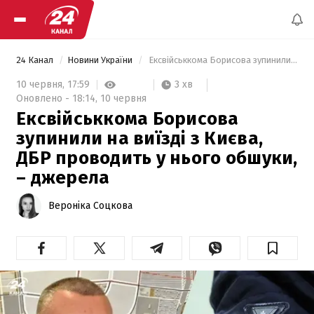
24 Канал
Новини України
 Ексвійськкома Борисова зупинили на виїзді з Києва, ДБР проводить у нього обшуки, – джерела 
3 хв
10 червня,
17:59
Оновлено -
18:14,
10 червня
Ексвійськкома Борисова
зупинили на виїзді з Києва,
ДБР проводить у нього обшуки,
– джерела
Вероніка Соцкова