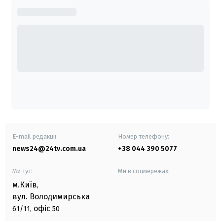
E-mail редакції
Номер телефону:
news24@24tv.com.ua
+38 044 390 5077
Ми тут:
Ми в соцмережах:
м.Київ
,
вул. Володимирська
офіс
61/11,
50