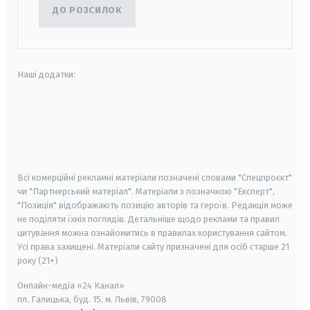
ДО РОЗСИЛОК
Наші додатки:
android
apple
smart tv
samsung smart tv
Всі комерційні рекламні матеріали позначені словами "Спецпроєкт"
чи "Партнерський матеріал". Матеріали з позначкою "Експерт",
"Позиція" відображають позицію авторів та героїв. Редакція може
не поділяти їхніх поглядів. Детальніше щодо реклами та правил
цитування можна ознайомитись в правилах користування сайтом.
Усі права захищені.
Матеріали сайту призначені для осіб старше
21
року (21+)
Онлайн-медіа «24 Канал»
пл. Галицька, буд. 15, м. Львів, 79008