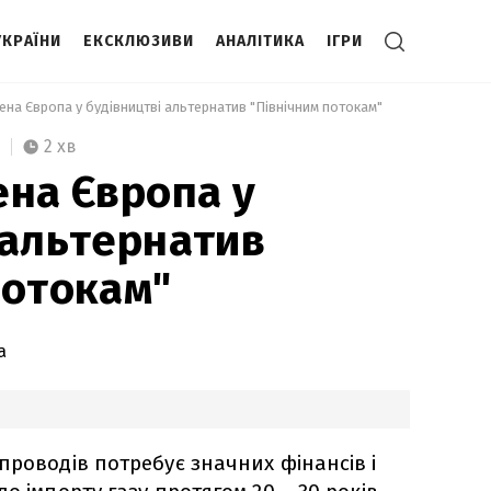
УКРАЇНИ
ЕКСКЛЮЗИВИ
АНАЛІТИКА
ІГРИ
лена Європа у будівництві альтернатив "Північним потокам" 
2 хв
ена Європа у
 альтернатив
потокам"
а
проводів потребує значних фінансів і