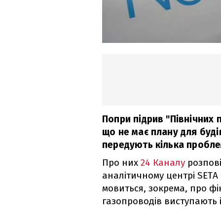
Попри підрив "Північних 
що не має плану для буд
передують кілька проблем
Про них
24 Каналу
розпові
аналітичному центрі SETA
мовиться, зокрема, про ф
газопроводів виступають і