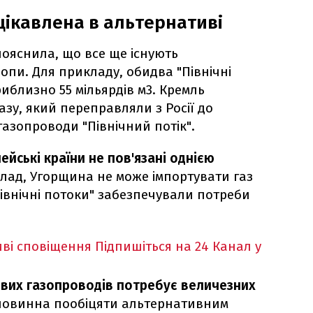
цікавлена в альтернативі
пояснила, що все ще існують
ропи. Для прикладу, обидва "Північні
риблизно 55 мільярдів м3. Кремль
азу, який переправляли з Росії до
азопроводи "Північний потік".
ейські країни не пов'язані однією
лад, Угорщина не може імпортувати газ
"Північні потоки" забезпечували потреби
ві сповіщення
Підпишіться на 24 Канал у
вих газопроводів потребує величезних
 повинна пообіцяти альтернативним