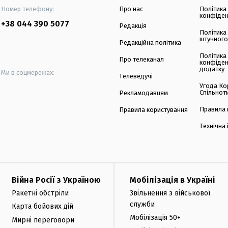
Номер телефону:
Про нас
Політика
конфіден
+38 044 390 5077
Редакція
Політика
штучного
Редакційна політика
Політика
Про телеканал
конфіден
додатку
Ми в соцмережах:
Телеведучі
Угода Ко
Спільнот
Рекламодавцям
Правила 
Правила користування
Технічна
Війна Росії з Україною
Мобілізація в Україні
Ракетні обстріли
Звільнення з військової
служби
Карта бойових дій
Мобілізація 50+
Мирні переговори