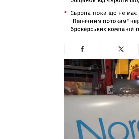
обіцянок від Європи щод
Європа поки що не має
"Північним потокам" че
брокерських компаній п