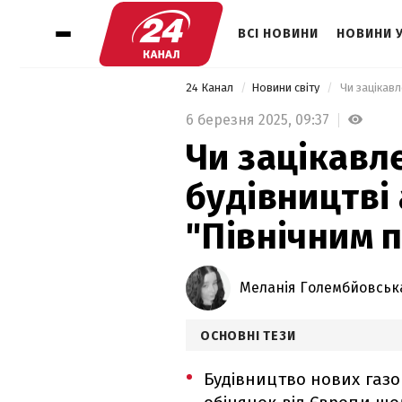
ВСІ НОВИНИ
НОВИНИ 
24 Канал
Новини світу
 Чи зацікав
6 березня 2025,
09:37
Чи зацікавл
будівництві
"Північним 
Меланія Голембйовськ
ОСНОВНІ ТЕЗИ
Будівництво нових газо