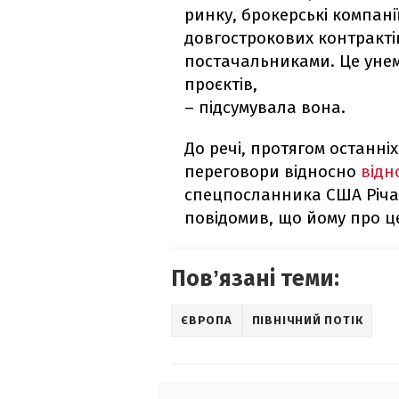
ринку, брокерські компані
довгострокових контракті
постачальниками. Це уне
проєктів,
– підсумувала вона.
До речі, протягом останні
переговори відносно
відн
спецпосланника США Річа
повідомив, що йому про ц
Повʼязані теми:
ЄВРОПА
ПІВНІЧНИЙ ПОТІК