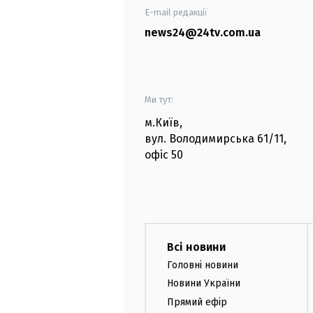
E-mail редакції
news24@24tv.com.ua
Ми тут:
м.Київ
,
вул. Володимирська
61/11,
офіс
50
Всі новини
Головні новини
Новини України
Прямий ефір