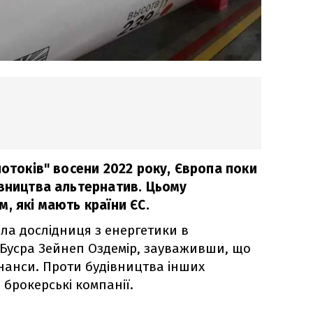
потоків" восени 2022 року, Європа поки
івництва альтернатив. Цьому
, які мають країни ЄС.
ла дослідниця з енергетики в
 Бусра Зейнеп Оздемір, зауваживши, що
інанси. Проти будівництва інших
 брокерські компанії.