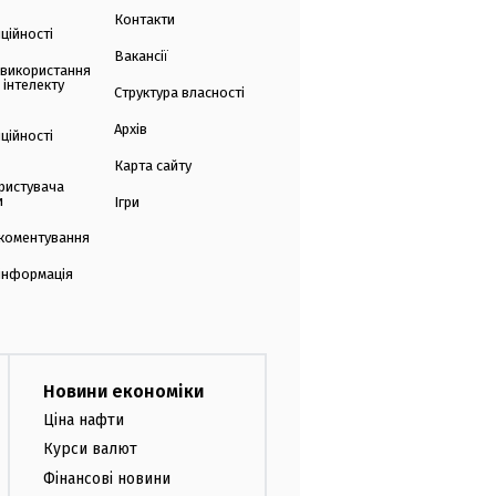
Контакти
ційності
Вакансії
 використання
 інтелекту
Структура власності
Архів
ційності
Карта сайту
ристувача
и
Ігри
коментування
 інформація
Новини економіки
Ціна нафти
Курси валют
Фінансові новини