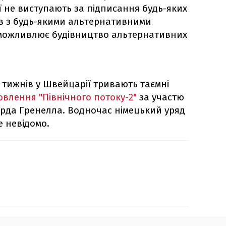
ї не виступають за підписання будь-яких
в з будь-якими альтернативними
можливлює будівництво альтернативних
х тижнів у Швейцарії тривають таємні
овлення "Північного потоку-2"
за участю
рда Гренелла. Водночас німецький уряд
е невідомо.