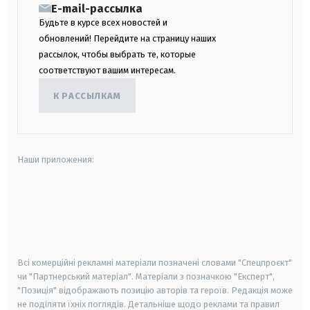
E-mail-рассылка
Будьте в курсе всех новостей и
обновлений! Перейдите на страницу наших
рассылок, чтобы выбрать те, которые
соответствуют вашим интересам.
К РАССЫЛКАМ
Наши приложения:
android
apple
smart tv
samsung smart tv
Всі комерційні рекламні матеріали позначені словами "Спецпроєкт"
чи "Партнерський матеріал". Матеріали з позначкою "Експерт",
"Позиція" відображають позицію авторів та героїв. Редакція може
не поділяти їхніх поглядів. Детальніше щодо реклами та правил