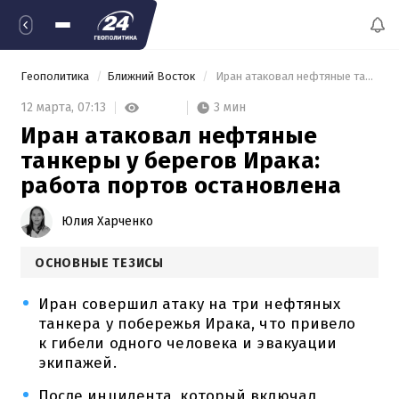
Геополитика
Ближний Восток
 Иран атаковал нефтяные танкеры у берегов Ирака: работа портов остановлена 
3 мин
12 марта,
07:13
Иран атаковал нефтяные
танкеры у берегов Ирака:
работа портов остановлена
Юлия Харченко
ОСНОВНЫЕ ТЕЗИСЫ
Иран совершил атаку на три нефтяных
танкера у побережья Ирака, что привело
к гибели одного человека и эвакуации
экипажей.
После инцидента, который включал