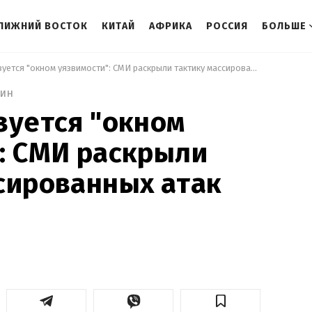
ЛИЖНИЙ ВОСТОК
КИТАЙ
АФРИКА
РОССИЯ
БОЛЬШЕ
 Россия пользуется "окном уязвимости": СМИ раскрыли тактику массированных атак по Украине 
мин
зуется "окном
: СМИ раскрыли
сированных атак