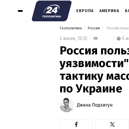
ЕВРОПА
АМЕРИКА
Б
Геополитика
Россия
3 июня,
13:12
5 
Россия поль
уязвимости"
тактику мас
по Украине
Диана Подзигун