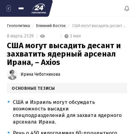
Геополитика
Ближний Восток
 США могут высадить десант и захватить ядерный арсенал Ирана, – Axios 
3 мин
8 марта,
21:29
США могут высадить десант и
захватить ядерный арсенал
Ирана, – Axios
Ирина Чеботникова
ОСНОВНЫЕ ТЕЗИСЫ
США и Израиль могут обсуждать
возможность высадки
спецподразделений для захвата ядерного
арсенала Ирана.
Речь о 450 килограммах 60-процентного