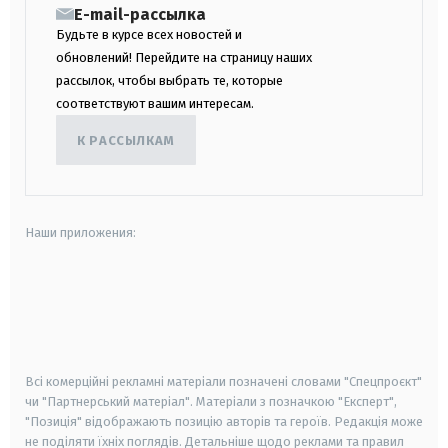
E-mail-рассылка
Будьте в курсе всех новостей и
обновлений! Перейдите на страницу наших
рассылок, чтобы выбрать те, которые
соответствуют вашим интересам.
К РАССЫЛКАМ
Наши приложения:
android
apple
smart tv
samsung smart tv
Всі комерційні рекламні матеріали позначені словами "Спецпроєкт"
чи "Партнерський матеріал". Матеріали з позначкою "Експерт",
"Позиція" відображають позицію авторів та героїв. Редакція може
не поділяти їхніх поглядів. Детальніше щодо реклами та правил